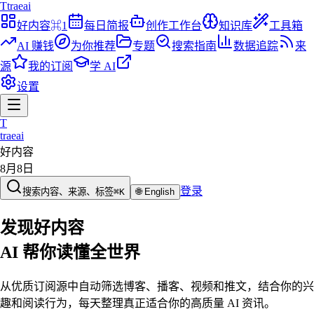
T
traeai
好内容
⌘1
每日简报
创作工作台
知识库
工具箱
AI 赚钱
为你推荐
专题
搜索指南
数据追踪
来
源
我的订阅
学 AI
设置
T
traeai
好内容
8月8日
登录
搜索内容、来源、标签
⌘K
🌐
English
发现好内容
AI 帮你读懂全世界
从优质订阅源中自动筛选博客、播客、视频和推文，结合你的兴
趣和阅读行为，每天整理真正适合你的高质量 AI 资讯。