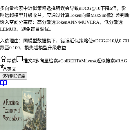
多向量检索中近似策略选择错误会导致nDCG@10下降6倍，影
响远超模型升级收益。应通过计算Token向量MaxSim标准差判断
嵌入空间分离度：高分散选TokenANN/MUVERA，低分散选
LEMUR，避免盲目调优。
入选理由：
同模型数据集下，错误近似策略使nDCG@10从0.701
跌至0.109，损失超模型升级收益
精选
推文
#
多向量检索
#
ColBERT
#
Milvus
#
近似搜索
#
RAG
英文
保存到知识库