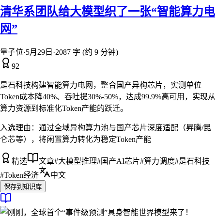
清华系团队给大模型织了一张“智能算力电
网”
量子位
·
5月29日
·
2087 字 (约 9 分钟)
92
是石科技构建智能算力电网，整合国产异构芯片，实测单位
Token成本降40%、吞吐提30%-50%，达成99.9%高可用，实现从
算力资源到标准化Token产能的跃迁。
入选理由：
通过全域异构算力池与国产芯片深度适配（昇腾/昆
仑芯等），将闲置算力转化为稳定Token产能
精选
文章
#
大模型推理
#
国产AI芯片
#
算力调度
#
是石科技
#
Token经济
中文
保存到知识库