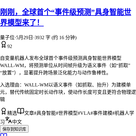
刚刚，全球首个“事件级预测”具身智能世
界模型来了！
量子位
·
5月29日
·
3932 字 (约 16 分钟)
92
自变量机器人发布全球首个事件级预测具身智能世界模型
WALL-WM，将预测单位从时间帧升级为语义事件（如“抓取”
“放置”），显著提升跨场景泛化能力与动作鲁棒性。
入选理由：
WALL-WM以语义事件（如抓取、抬升）为建模单
元，替代传统固定时长动作块，使动作长度可变且更符合物理逻
辑
精选
文章
#
具身智能
#
世界模型
#
VLA
#
事件建模
#
机器人学
习
中文
保存到知识库