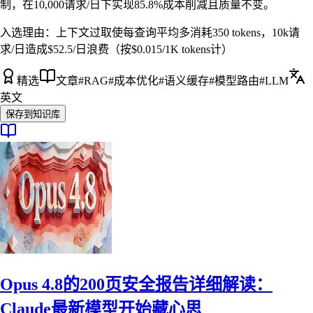
制，在10,000请求/日下实现85.8%成本削减且质量不变。
入选理由：
上下文过取使每查询平均多消耗350 tokens，10k请
求/日造成$52.5/日浪费（按$0.015/1K tokens计）
精选
文章
#
RAG
#
成本优化
#
语义缓存
#
模型路由
#
LLM
英文
保存到知识库
Opus 4.8的200页安全报告详细解读：
Claude最新模型开始藏心思