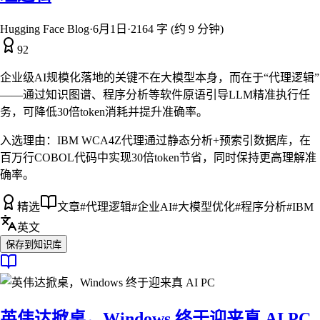
Hugging Face Blog
·
6月1日
·
2164 字 (约 9 分钟)
92
企业级AI规模化落地的关键不在大模型本身，而在于“代理逻辑”
——通过知识图谱、程序分析等软件原语引导LLM精准执行任
务，可降低30倍token消耗并提升准确率。
入选理由：
IBM WCA4Z代理通过静态分析+预索引数据库，在
百万行COBOL代码中实现30倍token节省，同时保持更高理解准
确率。
精选
文章
#
代理逻辑
#
企业AI
#
大模型优化
#
程序分析
#
IBM
英文
保存到知识库
英伟达掀桌，Windows 终于迎来真 AI PC