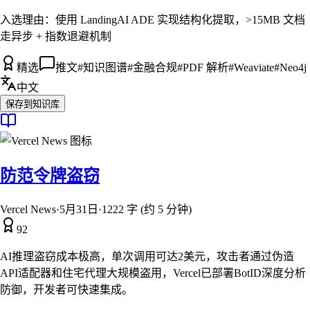
入选理由：
使用 LandingAI ADE 实现结构化提取，>15MB 文档
走异步 + 指数退避机制
精选
推文
#
知识图谱
#
金融合规
#
PDF 解析
#
Weaviate
#
Neo4j
中文
保存到知识库
防范令牌盗窃
Vercel News
·
5月31日
·
1222 字 (约 5 分钟)
92
AI推理盗窃成本极高，单次调用可达2美元，攻击者通过伪造
API适配器和住宅代理大规模盗用，Vercel已部署BotID深度分析
防御，开发者可快速集成。