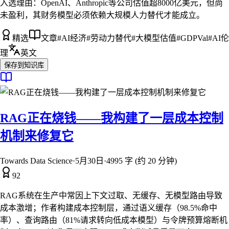
入选理由：
OpenAI、Anthropic等公司估值超8000亿美元，但尚
未盈利，其财务模型必须依赖大规模人力替代才能成立。
精选
文章
#
AI经济
#
劳动力替代
#
大模型估值
#
GDPVal
#
AI伦
理
英文
保存到知识库
RAG正在烧钱——我构建了一层成本控制
机制来修复它
Towards Data Science
·
5月30日
·
4995 字 (约 20 分钟)
92
RAG系统在生产中常因上下文过取、无缓存、无模型路由导致
成本激增；作者构建成本控制层，通过语义缓存（98.5%命中
率）、查询路由（81%请求转向低成本模型）与令牌预算熔断机