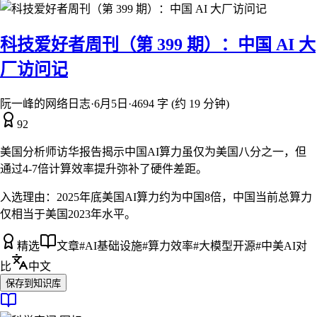
科技爱好者周刊（第 399 期）：中国 AI 大
厂访问记
阮一峰的网络日志
·
6月5日
·
4694 字 (约 19 分钟)
92
美国分析师访华报告揭示中国AI算力虽仅为美国八分之一，但
通过4-7倍计算效率提升弥补了硬件差距。
入选理由：
2025年底美国AI算力约为中国8倍，中国当前总算力
仅相当于美国2023年水平。
精选
文章
#
AI基础设施
#
算力效率
#
大模型开源
#
中美AI对
比
中文
保存到知识库