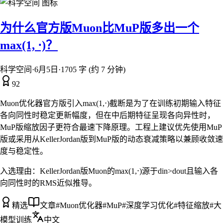
为什么官方版Muon比MuP版多出一个
max(1, ⋅)？
科学空间
·
6月5日
·
1705 字 (约 7 分钟)
92
Muon优化器官方版引入max(1,⋅)截断是为了在训练初期输入特征
各向同性时稳定更新幅度，但在中后期特征呈现各向异性时，
MuP版缩放因子更符合最速下降原理。工程上建议优先使用MuP
版或采用从KellerJordan版到MuP版的动态衰减策略以兼顾收敛速
度与稳定性。
入选理由：
KellerJordan版Muon的max(1,⋅)源于din>dout且输入各
向同性时的RMS近似推导。
精选
文章
#
Muon优化器
#
MuP
#
深度学习优化
#
特征缩放
#
大
模型训练
中文