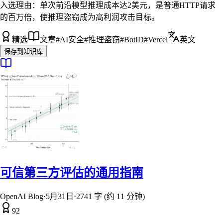
入选理由：
单次前沿模型推理成本达2美元，是普通HTTP请求
的百万倍，使推理盗窃成为高利润攻击目标。
精选
文章
#
AI安全
#
推理盗窃
#
BotID
#
Vercel
英文
保存到知识库
可信第三方评估的通用指南
OpenAI Blog
·
5月31日
·
2741 字 (约 11 分钟)
92