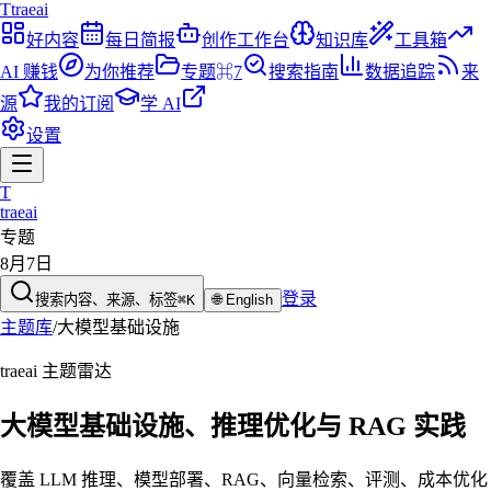
T
traeai
好内容
每日简报
创作工作台
知识库
工具箱
AI 赚钱
为你推荐
专题
⌘7
搜索指南
数据追踪
来
源
我的订阅
学 AI
设置
T
traeai
专题
8月7日
登录
搜索内容、来源、标签
⌘K
🌐
English
主题库
/
大模型基础设施
traeai 主题雷达
大模型基础设施、推理优化与 RAG 实践
覆盖 LLM 推理、模型部署、RAG、向量检索、评测、成本优化