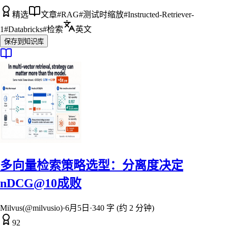
精选
文章
#
RAG
#
测试时缩放
#
Instructed-Retriever-
1
#
Databricks
#
检索
英文
保存到知识库
多向量检索策略选型：分离度决定
nDCG@10成败
Milvus(@milvusio)
·
6月5日
·
340 字 (约 2 分钟)
92