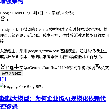
增强架构
Google Cloud Blog
·
6月1日
·
992 字 (约 4 分钟)
92
Trustpilot 使用微调的 Gemma 模型构建了实时数据增强架构，处
理百万级评论，延迟低、成本可控，性能接近教师模型且独立可
控。
入选理由：
采用 google/gemma-2-9b 基础模型，通过共识标注生
成高质量训练集，微调后准确率仅比教师模型低几个百分点。
精选
文章
#
Gemma
#
Dataflow
#
LLM
#
实时架构
#
微调
英文
保存到知识库
超越大模型：为何企业级AI规模化依赖代
理逻辑