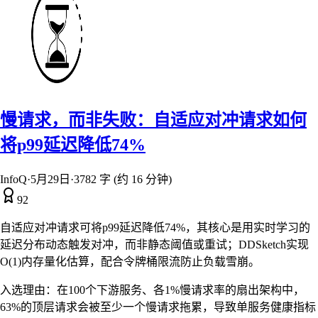
慢请求，而非失败：自适应对冲请求如何
将p99延迟降低74%
InfoQ
·
5月29日
·
3782 字 (约 16 分钟)
92
自适应对冲请求可将p99延迟降低74%，其核心是用实时学习的
延迟分布动态触发对冲，而非静态阈值或重试；DDSketch实现
O(1)内存量化估算，配合令牌桶限流防止负载雪崩。
入选理由：
在100个下游服务、各1%慢请求率的扇出架构中，
63%的顶层请求会被至少一个慢请求拖累，导致单服务健康指标