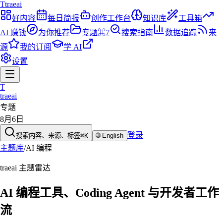
T
traeai
好内容
每日简报
创作工作台
知识库
工具箱
AI 赚钱
为你推荐
专题
⌘7
搜索指南
数据追踪
来
源
我的订阅
学 AI
设置
T
traeai
专题
8月6日
登录
搜索内容、来源、标签
⌘K
🌐
English
主题库
/
AI 编程
traeai 主题雷达
AI 编程工具、Coding Agent 与开发者工作
流