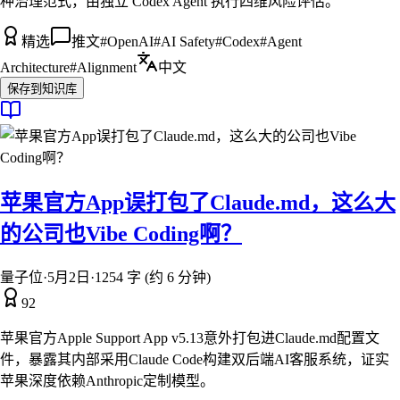
种治理范式，由独立 Codex Agent 执行四维风险评估。
精选
推文
#
OpenAI
#
AI Safety
#
Codex
#
Agent
Architecture
#
Alignment
中文
保存到知识库
苹果官方App误打包了Claude.md，这么大
的公司也Vibe Coding啊？
量子位
·
5月2日
·
1254 字 (约 6 分钟)
92
苹果官方Apple Support App v5.13意外打包进Claude.md配置文
件，暴露其内部采用Claude Code构建双后端AI客服系统，证实
苹果深度依赖Anthropic定制模型。