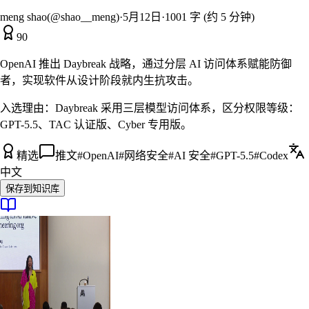
meng shao(@shao__meng)
·
5月12日
·
1001 字 (约 5 分钟)
90
OpenAI 推出 Daybreak 战略，通过分层 AI 访问体系赋能防御
者，实现软件从设计阶段就内生抗攻击。
入选理由：
Daybreak 采用三层模型访问体系，区分权限等级：
GPT-5.5、TAC 认证版、Cyber 专用版。
精选
推文
#
OpenAI
#
网络安全
#
AI 安全
#
GPT-5.5
#
Codex
中文
保存到知识库