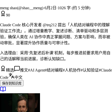
meng shao(@shao__meng)
·
6月2日
·
1026 字 (约 5 分钟)
90
Claude Code 核心开发者 @trq212 提出「人机结对编程中的理解
验证工作流」，通过增量教学、复述诊断、清单驱动和多层测
验，确保人类在 AI 协作中真正掌握问题、方案与影响，而非被
动审批，显著提升协作质量与可审计性。
入选理由：
采用‘先复述后补课’机制，每步推进前要求用户用自
己的话解释当前进展，诊断认知缺口。
精选
推文
#
AI Agent
#
结对编程
#
人机协作
#
认知验证
#
Claude
Code
中文
保存到知识库