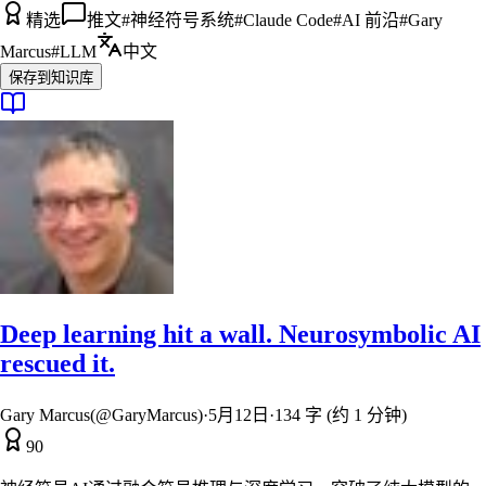
精选
推文
#
神经符号系统
#
Claude Code
#
AI 前沿
#
Gary
Marcus
#
LLM
中文
保存到知识库
Deep learning hit a wall. Neurosymbolic AI
rescued it.
Gary Marcus(@GaryMarcus)
·
5月12日
·
134 字 (约 1 分钟)
90