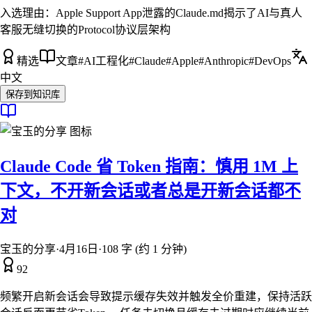
入选理由：
Apple Support App泄露的Claude.md揭示了AI与真人
客服无缝切换的Protocol协议层架构
精选
文章
#
AI工程化
#
Claude
#
Apple
#
Anthropic
#
DevOps
中文
保存到知识库
Claude Code 省 Token 指南：慎用 1M 上
下文，不开新会话或者总是开新会话都不
对
宝玉的分享
·
4月16日
·
108 字 (约 1 分钟)
92
频繁开启新会话会导致提示缓存失效并触发全价重建，保持活跃