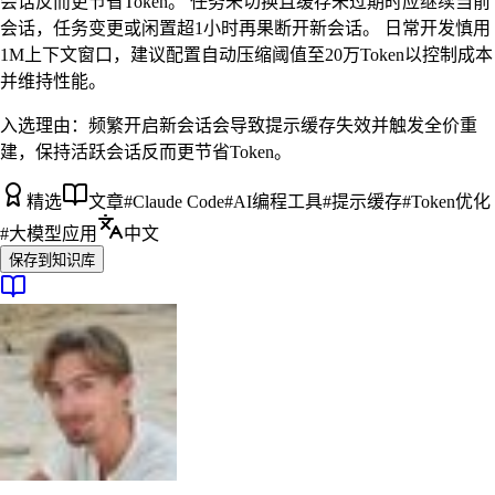
会话反而更节省Token。 任务未切换且缓存未过期时应继续当前
会话，任务变更或闲置超1小时再果断开新会话。 日常开发慎用
1M上下文窗口，建议配置自动压缩阈值至20万Token以控制成本
并维持性能。
入选理由：
频繁开启新会话会导致提示缓存失效并触发全价重
建，保持活跃会话反而更节省Token。
精选
文章
#
Claude Code
#
AI编程工具
#
提示缓存
#
Token优化
#
大模型应用
中文
保存到知识库