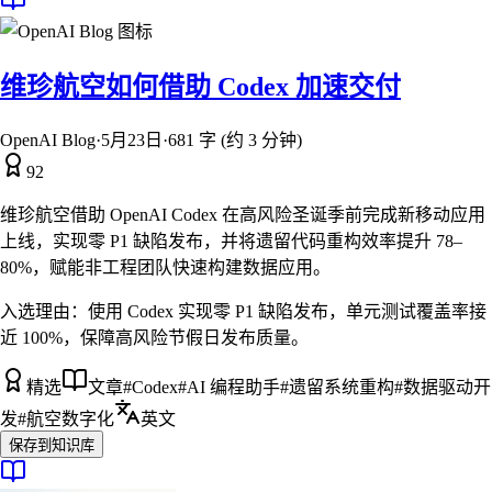
维珍航空如何借助 Codex 加速交付
OpenAI Blog
·
5月23日
·
681 字 (约 3 分钟)
92
维珍航空借助 OpenAI Codex 在高风险圣诞季前完成新移动应用
上线，实现零 P1 缺陷发布，并将遗留代码重构效率提升 78–
80%，赋能非工程团队快速构建数据应用。
入选理由：
使用 Codex 实现零 P1 缺陷发布，单元测试覆盖率接
近 100%，保障高风险节假日发布质量。
精选
文章
#
Codex
#
AI 编程助手
#
遗留系统重构
#
数据驱动开
发
#
航空数字化
英文
保存到知识库