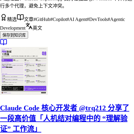
行多个代理，避免上下文冲突。
精选
文章
#
GitHub
#
Copilot
#
AI Agent
#
DevTools
#
Agentic
Development
英文
保存到知识库
Claude Code 核心开发者 @trq212 分享了
一段高价值「人机结对编程中的 “理解验
证” 工作流」