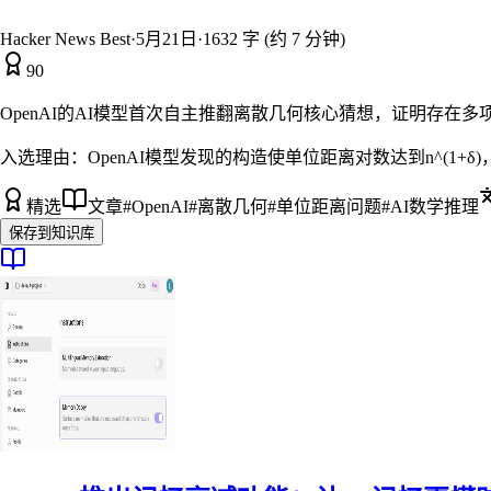
Hacker News Best
·
5月21日
·
1632 字 (约 7 分钟)
90
OpenAI的AI模型首次自主推翻离散几何核心猜想，证明存在
入选理由：
OpenAI模型发现的构造使单位距离对数达到n^(1+
精选
文章
#
OpenAI
#
离散几何
#
单位距离问题
#
AI数学推理
保存到知识库