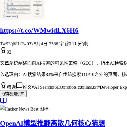
https://t.co/WMwidLX6H6
Tw93(@HiTw93)
·
5月4日
·
2586 字 (约 11 分钟)
92
文章系统阐述面向AI搜索的可见性策略（GEO），指出AI检索逻辑与
入选理由：
AI搜索结果83%来自传统搜索TOP10之外的页面，核
精选
推文
#
AI Search
#
SEO
#
robots.txt
#
llms.txt
#
Developer Exp
保存到知识库
OpenAI模型推翻离散几何核心猜想