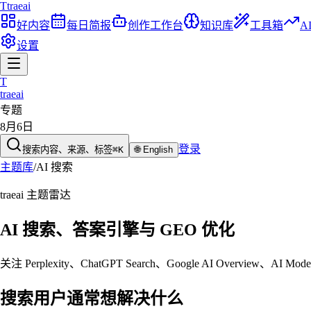
T
traeai
好内容
每日简报
创作工作台
知识库
工具箱
A
设置
T
traeai
专题
8月6日
登录
搜索内容、来源、标签
⌘K
🌐
English
主题库
/
AI 搜索
traeai 主题雷达
AI 搜索、答案引擎与 GEO 优化
关注 Perplexity、ChatGPT Search、Google AI Overv
搜索用户通常想解决什么