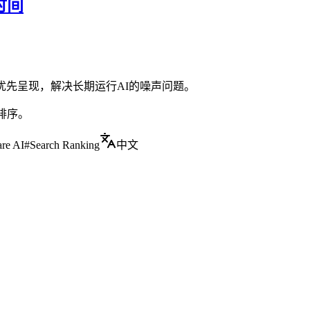
时间
优先呈现，解决长期运行AI的噪声问题。
知排序。
re AI
#
Search Ranking
中文