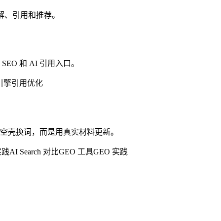
理解、引用和推荐。
O 和 AI 引用入口。
引擎
引用优化
空壳换词，而是用真实材料更新。
 实践
AI Search 对比
GEO 工具
GEO 实践