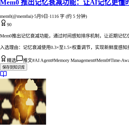
Mem0 推出记忆衰减功能：让AI记忆更懂
mem0(@mem0ai)
·
5月9日
·
1116 字 (约 5 分钟)
90
Mem0推出记忆衰减功能，通过时间感知排序机制，让近期记忆
入选理由：
记忆衰减使用0.3×至1.5×权重调节，实现新鲜度感
精选
推文
#
AI Agent
#
Memory Management
#
Mem0
#
Time-Awa
保存到知识库