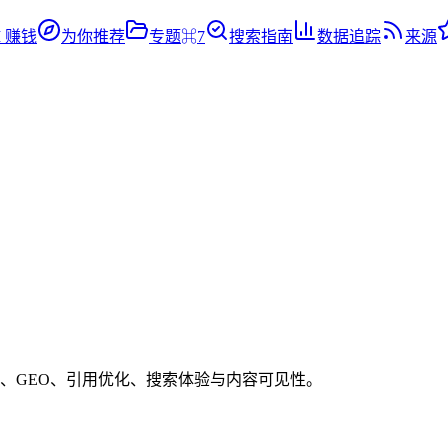
I 赚钱
为你推荐
专题
⌘7
搜索指南
数据追踪
来源
iew、AI Mode、GEO、引用优化、搜索体验与内容可见性。