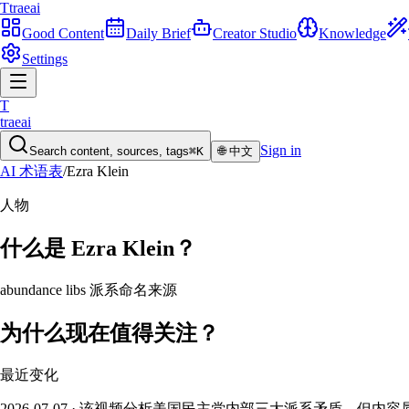
T
traeai
Good Content
Daily Brief
Creator Studio
Knowledge
Settings
T
traeai
Sign in
Search content, sources, tags
⌘K
🌐
中文
AI 术语表
/
Ezra Klein
人物
什么是
Ezra Klein
？
abundance libs 派系命名来源
为什么现在值得关注？
最近变化
2026-07-07 · 该视频分析美国民主党内部三大派系矛盾，但