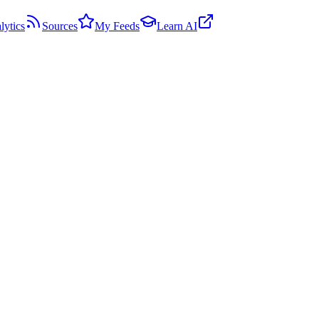
lytics
Sources
My Feeds
Learn AI