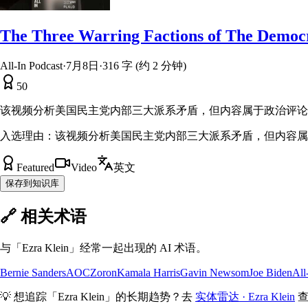
The Three Warring Factions of The Democra
All-In Podcast
·
7月8日
·
316 字 (约 2 分钟)
50
该视频分析美国民主党内部三大派系矛盾，但内容属于政治评论
入选理由：
该视频分析美国民主党内部三大派系矛盾，但内容属
Featured
Video
英文
保存到知识库
🔗 相关术语
与「
Ezra Klein
」经常一起出现的 AI 术语。
Bernie Sanders
AOC
Zoron
Kamala Harris
Gavin Newsom
Joe Biden
All
💡 想追踪「
Ezra Klein
」的长期趋势？去
实体雷达 ·
Ezra Klein