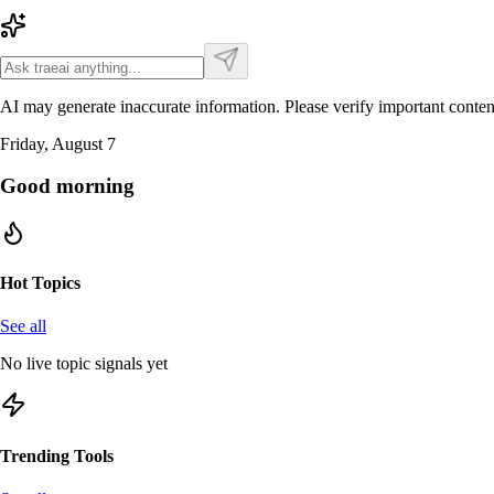
AI may generate inaccurate information. Please verify important conten
Friday, August 7
Good morning
Hot Topics
See all
No live topic signals yet
Trending Tools