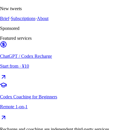
New tweets
Brief
·
Subscriptions
·
About
Sponsored
Featured services
ChatGPT / Codex Recharge
Start from
· ¥10
Codex Coaching for Beginners
Remote 1-on-1
Recharge and coaching are independent third-party services