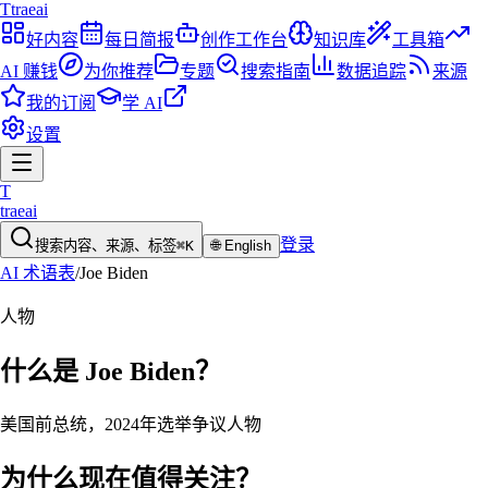
T
traeai
好内容
每日简报
创作工作台
知识库
工具箱
AI 赚钱
为你推荐
专题
搜索指南
数据追踪
来源
我的订阅
学 AI
设置
T
traeai
登录
搜索内容、来源、标签
⌘K
🌐
English
AI 术语表
/
Joe Biden
人物
什么是
Joe Biden
？
美国前总统，2024年选举争议人物
为什么现在值得关注？