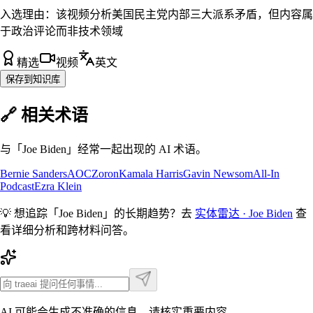
入选理由：
该视频分析美国民主党内部三大派系矛盾，但内容属
于政治评论而非技术领域
精选
视频
英文
保存到知识库
🔗 相关术语
与「
Joe Biden
」经常一起出现的 AI 术语。
Bernie Sanders
AOC
Zoron
Kamala Harris
Gavin Newsom
All-In
Podcast
Ezra Klein
💡 想追踪「
Joe Biden
」的长期趋势？去
实体雷达 ·
Joe Biden
查
看详细分析和跨材料问答。
AI 可能会生成不准确的信息，请核实重要内容