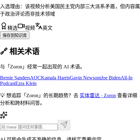
入选理由：
该视频分析美国民主党内部三大派系矛盾，但内容属
于政治评论而非技术领域
精选
视频
英文
保存到知识库
🔗 相关术语
与「
Zoron
」经常一起出现的 AI 术语。
Bernie Sanders
AOC
Kamala Harris
Gavin Newsom
Joe Biden
All-In
Podcast
Ezra Klein
💡 想追踪「
Zoron
」的长期趋势？去
实体雷达 ·
Zoron
查看详细
分析和跨材料问答。
AI 可能会生成不准确的信息，请核实重要内容