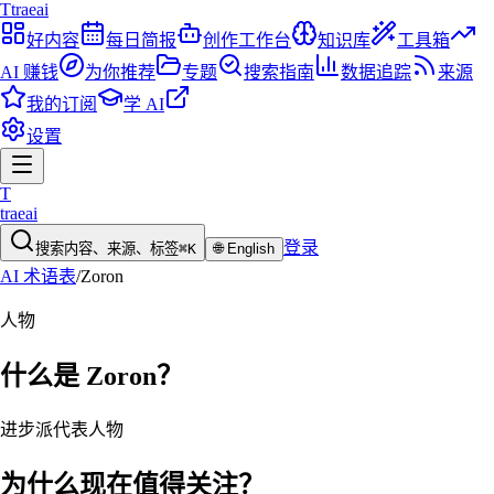
T
traeai
好内容
每日简报
创作工作台
知识库
工具箱
AI 赚钱
为你推荐
专题
搜索指南
数据追踪
来源
我的订阅
学 AI
设置
T
traeai
登录
搜索内容、来源、标签
⌘K
🌐
English
AI 术语表
/
Zoron
人物
什么是
Zoron
？
进步派代表人物
为什么现在值得关注？