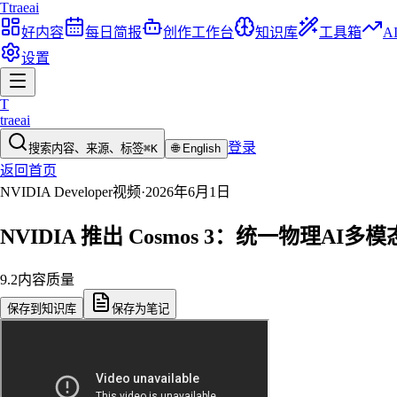
T
traeai
好内容
每日简报
创作工作台
知识库
工具箱
A
设置
T
traeai
登录
搜索内容、来源、标签
⌘K
🌐
English
返回首页
NVIDIA Developer
视频
·
2026年6月1日
NVIDIA 推出 Cosmos 3：统一物理AI多
9.2
内容质量
保存到知识库
保存为笔记