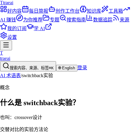
T
traeai
好内容
每日简报
创作工作台
知识库
工具箱
AI 赚钱
为你推荐
专题
搜索指南
数据追踪
来源
我的订阅
学 AI
设置
T
traeai
登录
搜索内容、来源、标签
⌘K
🌐
English
AI 术语表
/
switchback实验
概念
什么是
switchback实验
？
也叫：
crossover设计
交替对比的实验方法论