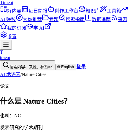
T
traeai
好内容
每日简报
创作工作台
知识库
工具箱
AI 赚钱
为你推荐
专题
搜索指南
数据追踪
来源
我的订阅
学 AI
设置
T
traeai
登录
搜索内容、来源、标签
⌘K
🌐
English
AI 术语表
/
Nature Cities
论文
什么是
Nature Cities
？
也叫：
NC
发表研究的学术期刊