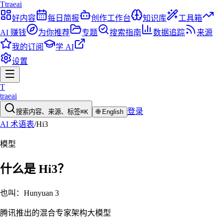
T
traeai
好内容
每日简报
创作工作台
知识库
工具箱
AI 赚钱
为你推荐
专题
搜索指南
数据追踪
来源
我的订阅
学 AI
设置
T
traeai
登录
搜索内容、来源、标签
⌘K
🌐
English
AI 术语表
/
Hi3
模型
什么是
Hi3
？
也叫：
Hunyuan 3
腾讯推出的混合专家架构大模型