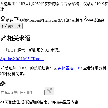
入选理由：
Hi3采用2950亿参数的混合专家架构，仅激活210亿参
数
精选
视频
#
Tencent
#
Hunyuan 3
#
开源
#
AI模型
中英混合
保存到知识库
🔗 相关术语
与「
Hi3
」经常一起出现的 AI 术语。
Apache-2.0
GLM 5.2
Tencent
💡 想追踪「
Hi3
」的长期趋势？去
实体雷达 ·
Hi3
查看详细分析
和跨材料问答。
AI 可能会生成不准确的信息，请核实重要内容