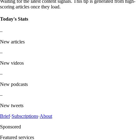
Waiting for the latest content signals. This tip is generated from high-
scoring articles once they load.
Today's Stats
–
New articles
–
New videos
–
New podcasts
–
New tweets
Brief
·
Subscriptions
·
About
Sponsored
Featured services