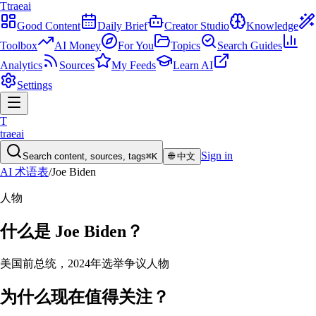
T
traeai
Good Content
Daily Brief
Creator Studio
Knowledge
Toolbox
AI Money
For You
Topics
Search Guides
Analytics
Sources
My Feeds
Learn AI
Settings
T
traeai
Sign in
Search content, sources, tags
⌘K
🌐
中文
AI 术语表
/
Joe Biden
人物
什么是
Joe Biden
？
美国前总统，2024年选举争议人物
为什么现在值得关注？