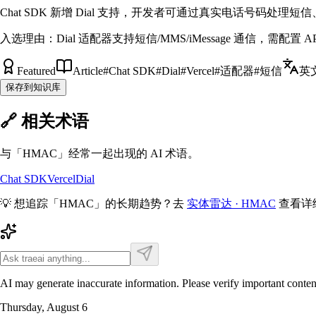
Chat SDK 新增 Dial 支持，开发者可通过真实电话号码处理短信
入选理由：
Dial 适配器支持短信/MMS/iMessage 通信，需配置 A
Featured
Article
#
Chat SDK
#
Dial
#
Vercel
#
适配器
#
短信
英
保存到知识库
🔗 相关术语
与「
HMAC
」经常一起出现的 AI 术语。
Chat SDK
Vercel
Dial
💡 想追踪「
HMAC
」的长期趋势？去
实体雷达 ·
HMAC
查看详
AI may generate inaccurate information. Please verify important conten
Thursday, August 6