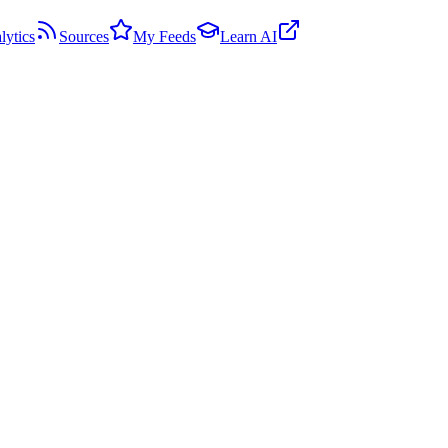
lytics
Sources
My Feeds
Learn AI