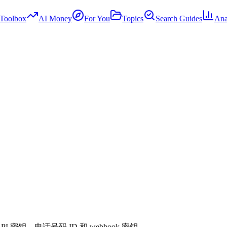
Toolbox
AI Money
For You
Topics
Search Guides
Ana
 API 密钥、电话号码 ID 和 webhook 密钥