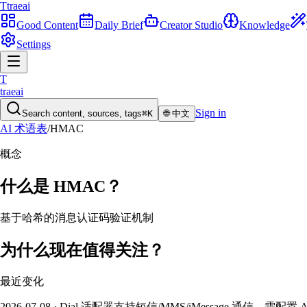
T
traeai
Good Content
Daily Brief
Creator Studio
Knowledge
Settings
T
traeai
Sign in
Search content, sources, tags
⌘K
🌐
中文
AI 术语表
/
HMAC
概念
什么是
HMAC
？
基于哈希的消息认证码验证机制
为什么现在值得关注？
最近变化
2026-07-08 · Dial 适配器支持短信/MMS/iMessage 通信，需配置