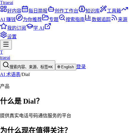
T
traeai
好内容
每日简报
创作工作台
知识库
工具箱
AI 赚钱
为你推荐
专题
搜索指南
数据追踪
来源
我的订阅
学 AI
设置
T
traeai
登录
搜索内容、来源、标签
⌘K
🌐
English
AI 术语表
/
Dial
产品
什么是
Dial
？
提供真实电话号码通信服务的平台
为什么现在值得关注？