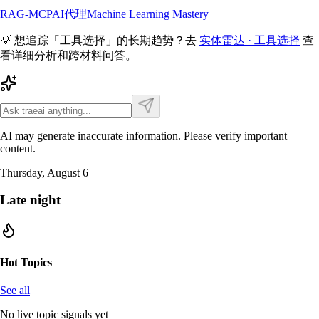
RAG-MCP
AI代理
Machine Learning Mastery
💡 想追踪「
工具选择
」的长期趋势？去
实体雷达 ·
工具选择
查
看详细分析和跨材料问答。
AI may generate inaccurate information. Please verify important
content.
Thursday, August 6
Late night
Hot Topics
See all
No live topic signals yet