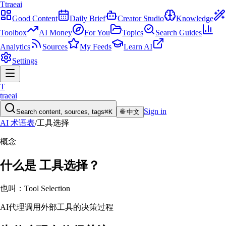
T
traeai
Good Content
Daily Brief
Creator Studio
Knowledge
Toolbox
AI Money
For You
Topics
Search Guides
Analytics
Sources
My Feeds
Learn AI
Settings
T
traeai
Sign in
Search content, sources, tags
⌘K
🌐
中文
AI 术语表
/
工具选择
概念
什么是
工具选择
？
也叫：
Tool Selection
AI代理调用外部工具的决策过程