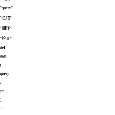
"query"
"总结"
"翻译"
"检查"
def
gate
(
query
:
str
)
->