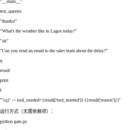
"__main__"
test_queries
"thanks!"
"What's the weather like in Lagos today?"
"ok"
"Can you send an email to the sales team about the delay?"
q
result
print
f
"'{q}' -> tool_needed={result['tool_needed']} ({result['reason']})"
运行方式（无需依赖项）：
python gate.py