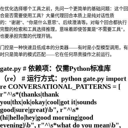
在优化选择哪个工具之前，先问一个更简单的基础问题：这个回
合是否需要使用工具？大量代理回合本质上是纯对话性质
的："谢谢"、"你是什么意思"、后续澄清等。对每个回合都执行
完整的检索和工具选择推理，意味着即使答案是"不需要工具"，
也要承担完整的代理开销。
门控是一种快速且低成本的分类器——有时是小型模型调用，有
时只是简单的模式匹配——它在任何昂贵操作之前运行。
gate.py # 依赖项：仅需Python标准库
（re） # 运行方式：python gate.py import
re CONVERSATIONAL_PATTERNS = [
r"^\s*(thanks|thank
you|thx|ok|okay|cool|got it|sounds
good|sure|great)\b", r"^\s*
(hi|hello|hey|good morning|good
evening)\b", r"^\s*what do you mean\b",