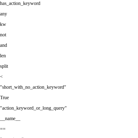
has_action_keyword
any
kw
not
and
len
split
<
"short_with_no_action_keyword"
True
"action_keyword_or_long_query"
__name__
==