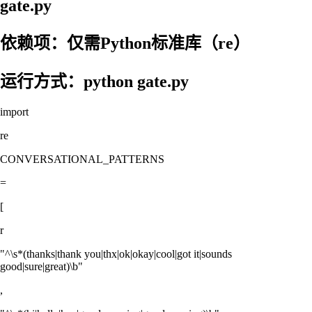
gate.py
依赖项：仅需Python标准库（re）
运行方式：python gate.py
import
re
CONVERSATIONAL_PATTERNS
=
[
r
"^\s*(thanks|thank you|thx|ok|okay|cool|got it|sounds
good|sure|great)\b"
,