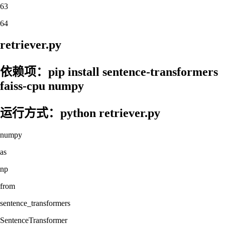
63
64
retriever.py
依赖项：pip install sentence-transformers
faiss-cpu numpy
运行方式：python retriever.py
numpy
as
np
from
sentence_transformers
SentenceTransformer