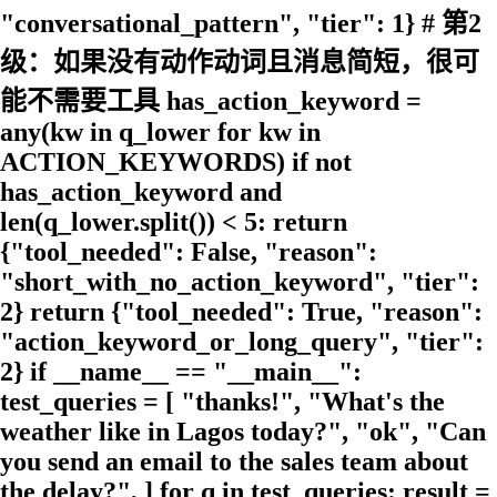
"conversational_pattern", "tier": 1} # 第2
级：如果没有动作动词且消息简短，很可
能不需要工具 has_action_keyword =
any(kw in q_lower for kw in
ACTION_KEYWORDS) if not
has_action_keyword and
len(q_lower.split()) < 5: return
{"tool_needed": False, "reason":
"short_with_no_action_keyword", "tier":
2} return {"tool_needed": True, "reason":
"action_keyword_or_long_query", "tier":
2} if __name__ == "__main__":
test_queries = [ "thanks!", "What's the
weather like in Lagos today?", "ok", "Can
you send an email to the sales team about
the delay?", ] for q in test_queries: result =