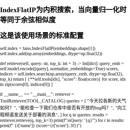
IndexFlatIP为内积搜索，当向量归一化时
等同于余弦相似度
这是该使用场景的标准配置
self.index = faiss.IndexFlatIP(embeddings.shape[1])
self.index.add(np.array(embeddings, dtype=np.float32))
def retrieve(self, query: str, top_k: int = 3) -> list[dict]: query_emb =
self.model.encode([query], normalize_embeddings=True) scores,
indices = self.index.search(np.array(query_emb, dtype=np.float32),
top_k) return [ {**self.tools[idx], "score": float(score)} for score, idx
in zip(scores[0], indices[0]) ]
if __name__ == "__main__": retriever =
ToolRetriever(TOOL_CATALOG) queries = [ "今天拉各斯的天气
如何？", "能检查一下我们仓库中是否有开放的bug吗？", "向工
程频道发送关于部署的消息", ] for q in queries: results =
retriever.retrieve(q, top_k=3) print(f"\nQuery: '{q}'") for r in results:
print(f" {r['name']} (score={r['score']:.3f})")