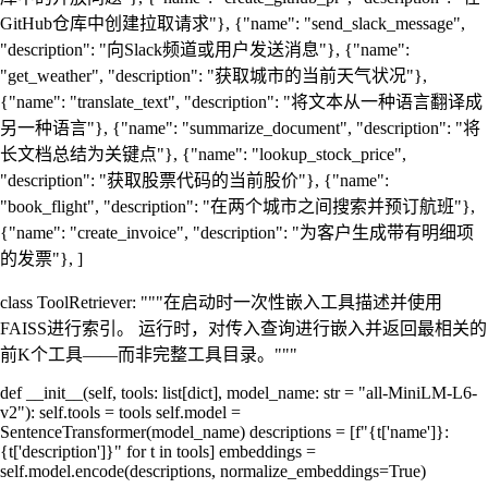
GitHub仓库中创建拉取请求"}, {"name": "send_slack_message",
"description": "向Slack频道或用户发送消息"}, {"name":
"get_weather", "description": "获取城市的当前天气状况"},
{"name": "translate_text", "description": "将文本从一种语言翻译成
另一种语言"}, {"name": "summarize_document", "description": "将
长文档总结为关键点"}, {"name": "lookup_stock_price",
"description": "获取股票代码的当前股价"}, {"name":
"book_flight", "description": "在两个城市之间搜索并预订航班"},
{"name": "create_invoice", "description": "为客户生成带有明细项
的发票"}, ]
class ToolRetriever: """在启动时一次性嵌入工具描述并使用
FAISS进行索引。 运行时，对传入查询进行嵌入并返回最相关的
前K个工具——而非完整工具目录。"""
def __init__(self, tools: list[dict], model_name: str = "all-MiniLM-L6-
v2"): self.tools = tools self.model =
SentenceTransformer(model_name) descriptions = [f"{t['name']}:
{t['description']}" for t in tools] embeddings =
self.model.encode(descriptions, normalize_embeddings=True)