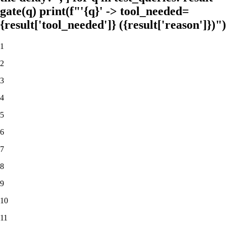
gate(q) print(f"'{q}' -> tool_needed=
{result['tool_needed']} ({result['reason']})")
1
2
3
4
5
6
7
8
9
10
11