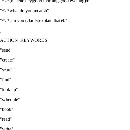
"^\s*(hi|hello|hey|good morning|good evening)\b"
"^\s*what do you mean\b"
"^\s*can you (clarify|explain that)\b"
]
ACTION_KEYWORDS
"send"
"create"
"search"
"find"
"look up"
"schedule"
"book"
"read"
"write"