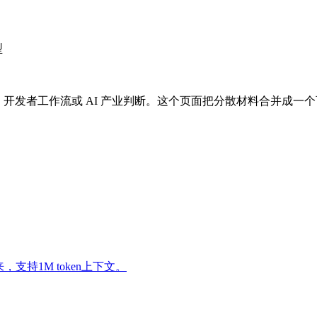
型
响产品路线、开发者工作流或 AI 产业判断。这个页面把分散材料合并
而来，支持1M token上下文。