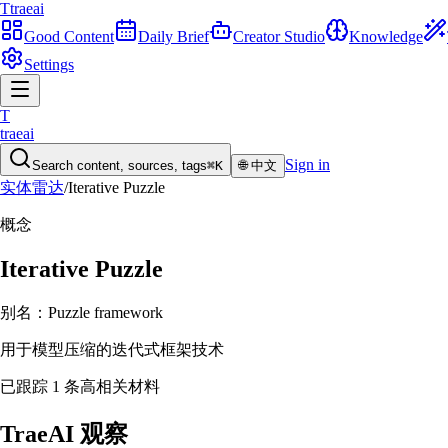
T
traeai
Good Content
Daily Brief
Creator Studio
Knowledge
Settings
T
traeai
Sign in
Search content, sources, tags
⌘K
🌐
中文
实体雷达
/
Iterative Puzzle
概念
Iterative Puzzle
别名：
Puzzle framework
用于模型压缩的迭代式框架技术
已跟踪 1 条高相关材料
TraeAI 观察