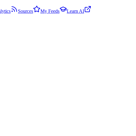
lytics
Sources
My Feeds
Learn AI