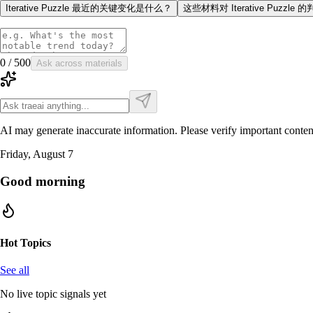
Iterative Puzzle 最近的关键变化是什么？
这些材料对 Iterative Puzz
0
/
500
Ask across materials
AI may generate inaccurate information. Please verify important conten
Friday, August 7
Good morning
Hot Topics
See all
No live topic signals yet