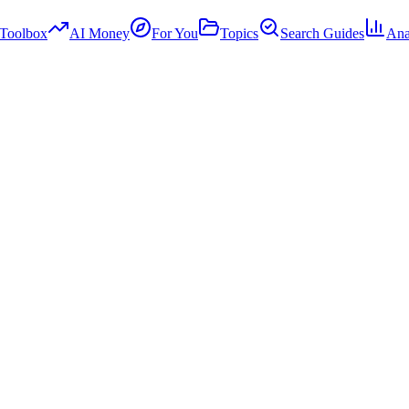
Toolbox
AI Money
For You
Topics
Search Guides
Ana