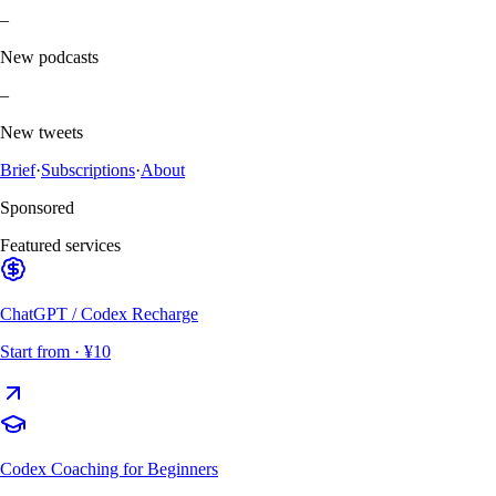
–
New podcasts
–
New tweets
Brief
·
Subscriptions
·
About
Sponsored
Featured services
ChatGPT / Codex Recharge
Start from
· ¥10
Codex Coaching for Beginners