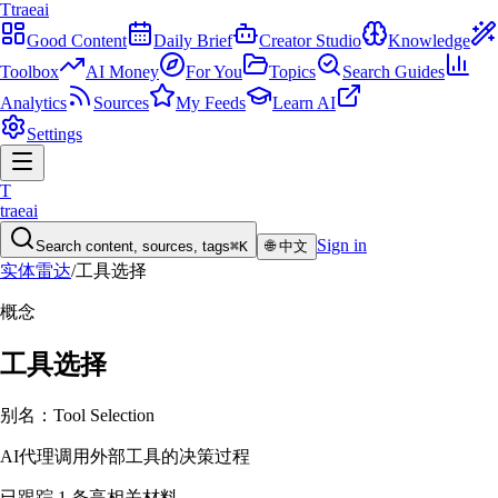
T
traeai
Good Content
Daily Brief
Creator Studio
Knowledge
Toolbox
AI Money
For You
Topics
Search Guides
Analytics
Sources
My Feeds
Learn AI
Settings
T
traeai
Sign in
Search content, sources, tags
⌘K
🌐
中文
实体雷达
/
工具选择
概念
工具选择
别名：
Tool Selection
AI代理调用外部工具的决策过程
已跟踪 1 条高相关材料