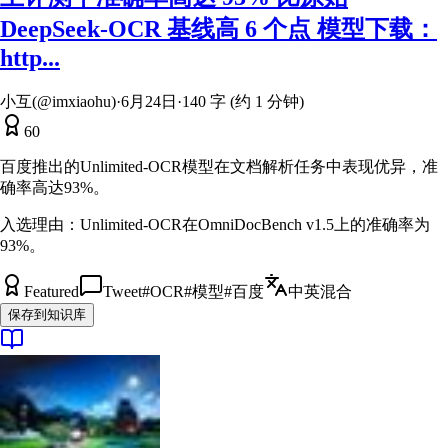
DeepSeek-OCR 基线高 6 个点 模型下载：
http...
小互(@imxiaohu)
·
6月24日
·
140 字 (约 1 分钟)
60
百度推出的Unlimited-OCR模型在文档解析任务中表现优异，准
确率高达93%。
入选理由：
Unlimited-OCR在OmniDocBench v1.5上的准确率为
93%。
Featured
Tweet
#
OCR
#
模型
#
百度
中英混合
保存到知识库