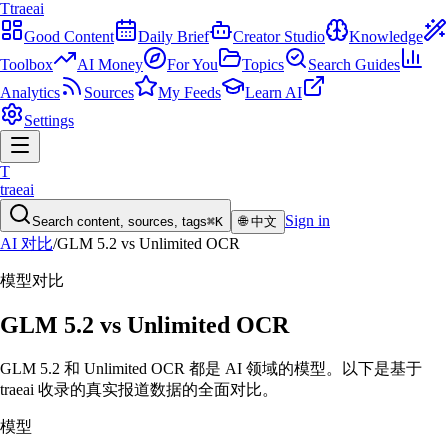
T
traeai
Good Content
Daily Brief
Creator Studio
Knowledge
Toolbox
AI Money
For You
Topics
Search Guides
Analytics
Sources
My Feeds
Learn AI
Settings
T
traeai
Sign in
Search content, sources, tags
⌘K
🌐
中文
AI 对比
/
GLM 5.2
vs
Unlimited OCR
模型
对比
GLM 5.2
vs
Unlimited OCR
GLM 5.2 和 Unlimited OCR 都是 AI 领域的模型。以下是基于
traeai 收录的真实报道数据的全面对比。
模型