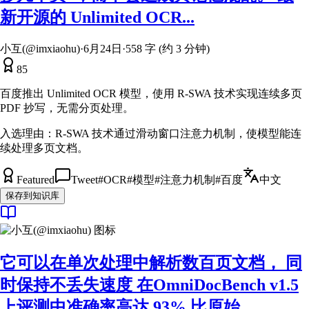
新开源的 Unlimited OCR...
小互(@imxiaohu)
·
6月24日
·
558 字 (约 3 分钟)
85
百度推出 Unlimited OCR 模型，使用 R-SWA 技术实现连续多页
PDF 抄写，无需分页处理。
入选理由：
R-SWA 技术通过滑动窗口注意力机制，使模型能连
续处理多页文档。
Featured
Tweet
#
OCR
#
模型
#
注意力机制
#
百度
中文
保存到知识库
它可以在单次处理中解析数百页文档， 同
时保持不丢失速度 在OmniDocBench v1.5
上评测中准确率高达 93% 比原始