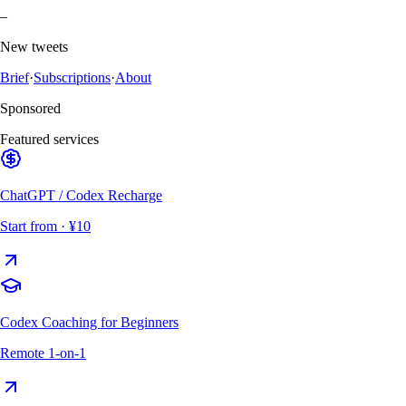
–
New tweets
Brief
·
Subscriptions
·
About
Sponsored
Featured services
ChatGPT / Codex Recharge
Start from
· ¥10
Codex Coaching for Beginners
Remote 1-on-1