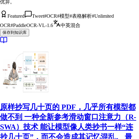
优异。
Featured
Tweet
#
OCR
#
模型
#
表格解析
#
Unlimited
OCR
#
PaddleOCR-VL-1.6
中英混合
保存到知识库
原样抄写几十页的 PDF，几乎所有模型都
做不到 一种全新参考滑动窗口注意力（R-
SWA）技术 能让模型像人类抄书一样“连
抄几十页”，而不会造成其记忆混乱。 最