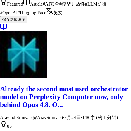
Featured
Article
#
AI安全
#
模型开放性
#
LLM防御
#
OpenAI
#
Hugging Face
英文
保存到知识库
Already the second most used orchestrator
model on Perplexity Computer now, only
behind Opus 4.8. O...
Aravind Srinivas(@AravSrinivas)
·
7月24日
·
148 字 (约 1 分钟)
85