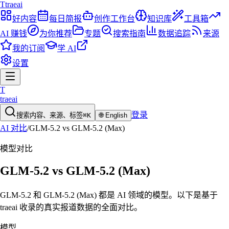
T
traeai
好内容
每日简报
创作工作台
知识库
工具箱
AI 赚钱
为你推荐
专题
搜索指南
数据追踪
来源
我的订阅
学 AI
设置
T
traeai
登录
搜索内容、来源、标签
⌘K
🌐
English
AI 对比
/
GLM-5.2
vs
GLM-5.2 (Max)
模型
对比
GLM-5.2
vs
GLM-5.2 (Max)
GLM-5.2 和 GLM-5.2 (Max) 都是 AI 领域的模型。以下是基于
traeai 收录的真实报道数据的全面对比。
模型