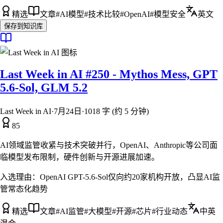
精选
文章
#
AI模型
#
技术比较
#
OpenAI
#
模型安全
英文
保存到知识库
Last Week in AI #250 - Mythos Mess, GPT
5.6-Sol, GLM 5.2
Last Week in AI
·
7月24日
·
1018 字 (约 5 分钟)
85
AI领域监管收紧与技术突破并行，OpenAI、Anthropic等公司面
临模型发布限制，硬件创新与开源进展加速。
入选理由：
OpenAI GPT-5.6-Sol仅向约20家机构开放，凸显AI监
管常态化趋势
精选
文章
#
AI监管
#
大模型
#
开源
#
芯片
#
行业动态
中英