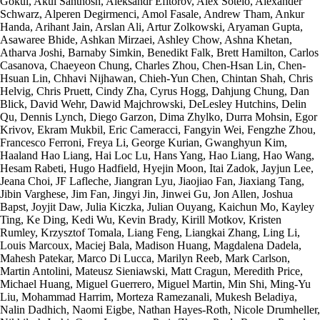
Gokul, Akul Santhosh, Aleksandr Efitorov, Alex Sotelo, Alexander
Schwarz, Alperen Degirmenci, Amol Fasale, Andrew Tham, Ankur
Handa, Arihant Jain, Arslan Ali, Artur Zolkowski, Aryaman Gupta,
Asawaree Bhide, Ashkan Mirzaei, Ashley Chow, Ashna Khetan,
Atharva Joshi, Barnaby Simkin, Benedikt Falk, Brett Hamilton, Carlos
Casanova, Chaeyeon Chung, Charles Zhou, Chen-Hsan Lin, Chen-
Hsuan Lin, Chhavi Nijhawan, Chieh-Yun Chen, Chintan Shah, Chris
Helvig, Chris Pruett, Cindy Zha, Cyrus Hogg, Dahjung Chung, Dan
Blick, David Wehr, Dawid Majchrowski, DeLesley Hutchins, Delin
Qu, Dennis Lynch, Diego Garzon, Dima Zhylko, Durra Mohsin, Egor
Krivov, Ekram Mukbil, Eric Cameracci, Fangyin Wei, Fengzhe Zhou,
Francesco Ferroni, Freya Li, George Kurian, Gwanghyun Kim,
Haaland Hao Liang, Hai Loc Lu, Hans Yang, Hao Liang, Hao Wang,
Hesam Rabeti, Hugo Hadfield, Hyejin Moon, Itai Zadok, Jayjun Lee,
Jeana Choi, JF Lafleche, Jiangran Lyu, Jiaojiao Fan, Jiaxiang Tang,
Jibin Varghese, Jim Fan, Jingyi Jin, Jinwei Gu, Jon Allen, Joshua
Bapst, Joyjit Daw, Julia Kiczka, Julian Ouyang, Kaichun Mo, Kayley
Ting, Ke Ding, Kedi Wu, Kevin Brady, Kirill Motkov, Kristen
Rumley, Krzysztof Tomala, Liang Feng, Liangkai Zhang, Ling Li,
Louis Marcoux, Maciej Bala, Madison Huang, Magdalena Dadela,
Mahesh Patekar, Marco Di Lucca, Marilyn Reeb, Mark Carlson,
Martin Antolini, Mateusz Sieniawski, Matt Cragun, Meredith Price,
Michael Huang, Miguel Guerrero, Miguel Martin, Min Shi, Ming-Yu
Liu, Mohammad Harrim, Morteza Ramezanali, Mukesh Beladiya,
Nalin Dadhich, Naomi Eigbe, Nathan Hayes-Roth, Nicole Drumheller,