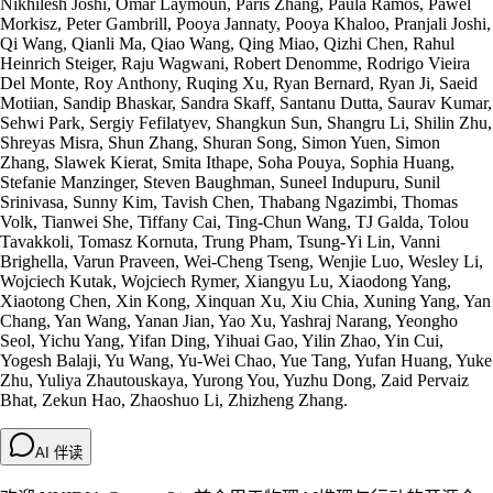
Nikhilesh Joshi, Omar Laymoun, Paris Zhang, Paula Ramos, Pawel
Morkisz, Peter Gambrill, Pooya Jannaty, Pooya Khaloo, Pranjali Joshi,
Qi Wang, Qianli Ma, Qiao Wang, Qing Miao, Qizhi Chen, Rahul
Heinrich Steiger, Raju Wagwani, Robert Denomme, Rodrigo Vieira
Del Monte, Roy Anthony, Ruqing Xu, Ryan Bernard, Ryan Ji, Saeid
Motiian, Sandip Bhaskar, Sandra Skaff, Santanu Dutta, Saurav Kumar,
Sehwi Park, Sergiy Fefilatyev, Shangkun Sun, Shangru Li, Shilin Zhu,
Shreyas Misra, Shun Zhang, Shuran Song, Simon Yuen, Simon
Zhang, Slawek Kierat, Smita Ithape, Soha Pouya, Sophia Huang,
Stefanie Manzinger, Steven Baughman, Suneel Indupuru, Sunil
Srinivasa, Sunny Kim, Tavish Chen, Thabang Ngazimbi, Thomas
Volk, Tianwei She, Tiffany Cai, Ting-Chun Wang, TJ Galda, Tolou
Tavakkoli, Tomasz Kornuta, Trung Pham, Tsung-Yi Lin, Vanni
Brighella, Varun Praveen, Wei-Cheng Tseng, Wenjie Luo, Wesley Li,
Wojciech Kutak, Wojciech Rymer, Xiangyu Lu, Xiaodong Yang,
Xiaotong Chen, Xin Kong, Xinquan Xu, Xiu Chia, Xuning Yang, Yan
Chang, Yan Wang, Yanan Jian, Yao Xu, Yashraj Narang, Yeongho
Seol, Yichu Yang, Yifan Ding, Yihuai Gao, Yilin Zhao, Yin Cui,
Yogesh Balaji, Yu Wang, Yu-Wei Chao, Yue Tang, Yufan Huang, Yuke
Zhu, Yuliya Zhautouskaya, Yurong You, Yuzhu Dong, Zaid Pervaiz
Bhat, Zekun Hao, Zhaoshuo Li, Zhizheng Zhang.
AI 伴读