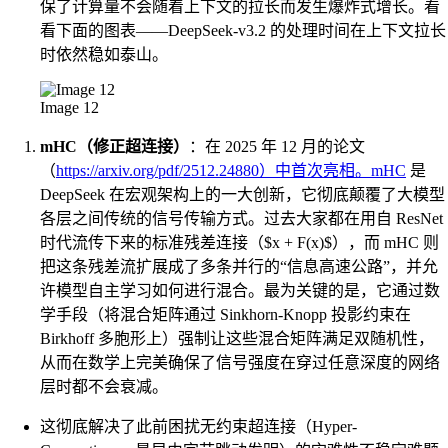
保了计算量不会随着上下文的拉长而发生爆炸式增长。看
看下面的图表——DeepSeek-v3.2 的处理时间在上下文拉长
时依然稳如泰山。
Image 12
mHC（修正超连接）
：在 2025 年 12 月的论文
（
https://arxiv.org/pdf/2512.24880）中首次亮相。mHC
是
DeepSeek 在宏观架构上的一大创新，它彻底颠覆了大模型
各层之间传统的信号传输方式。过去大家都在用自 ResNet
时代流传下来的标准残差连接（$x + F(x)$），而 mHC 则
把这条残差流扩展成了多条并行的“信息高速公路”，并允
许模型自主学习如何进行混合。最为关键的是，它通过数
学手段（将混合矩阵通过 Sinkhorn-Knopp 投影约束在
Birkhoff 多胞形上）强制让这些混合矩阵满足双随机性，
从而在数学上完美确保了信号强度在穿过任意深度的网络
层时都不会衰减。
这彻底解决了此前困扰无约束超连接（Hyper-