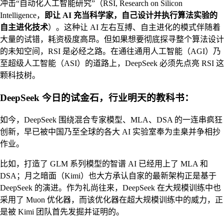
冲击“自动化人工智能研究”（RSI, Research on Silicon
Intelligence，
即让 AI 充当科学家，自己设计并执行算法实验的
自主进化技术
）。这种让 AI 左右互搏、自主进化的模式伴随着
大量的试错，耗资极度高昂。但如果想要彻底探寻整个算法设计
的未知空间，RSI 是必经之路。在通往通用人工智能（AGI）乃
至超级人工智能（ASI）的道路上，DeepSeek 必须先点亮 RSI 这
颗科技树。
DeepSeek 今日的试金石，行业明天的教科书：
如今，DeepSeek 围绕混合专家模型、MLA、DSA 的一连串疯狂
创新，早已被中国乃至全球的各大 AI 实验室奉为圭臬并争相抄
作业。
比如，打造了 GLM 系列模型的智谱 AI 已经用上了 MLA 和
DSA；月之暗面（Kimi）也大方承认自家的最新架构正是基于
DeepSeek 的演进。作为礼尚往来，DeepSeek 在大规模训练中也
采用了 Muon 优化器，而该优化器在超大规模训练中的威力，正
是被 Kimi 团队首先发掘并证明的。