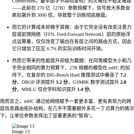
Connections，最早由字节跳动发明）的灾难性不稳定难题
——此前在 270 亿（27B）参数规模下，信号放大系数会
疯狂飙升到 3000 倍，导致整个训练彻底崩盘。
而它的计算成本却微乎其微：由于它完全没有改变注意力
层或前馈网络（FFN, Feed-Forward Network）层的原始浮
点运算量，仅仅改变了输出在各层之间的路由方式，因此
它只增加了区区 6.7% 的实际训练时间开销。
然而它带来的性能提升却极为震撼：在同等模型大小和几
乎完全相同的算力预算下，27B 规模的模型在 mHC 的加
持下，在复杂的 BIG-Bench Hard 推理测试中暴涨了
7.2
分
，DROP 评测提升
3.2 分
，GSM8K 数学测试提升
2.8
分
，MMLU 综合学科知识提升
1.4 分
。
简而言之，mHC 通过给网络赋予一套更丰富、更有表现力的跨
层信息路由拓扑结构，在几乎不需要额外多花一丁点算力的情况
下，让单位参数发挥出了显著更高的“智商”。
Image 13