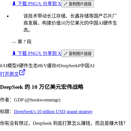
⬇︎ 下载 PNG
𝕏 分享到 X
🔗 复制图片链接
该技术带动长江存储、长鑫存储等国产芯片厂
商发展，构建价值10万亿美元的中国AI硬件生
态。
—
第 7 段
⬇︎ 下载 PNG
𝕏 分享到 X
🔗 复制图片链接
#
AI模型
#
硬件生态
#
KV缓存
#
DeepSeek
#
中国AI
打开原文
DeepSeek 的 10 万亿美元宏伟战略
作者：GDP (@bookwormengr)
标题：
DeepSeek's 10 trillion USD grand strategy
你有没有想过，DeepSeek 到底打算怎么赚钱，而且是赚大钱？