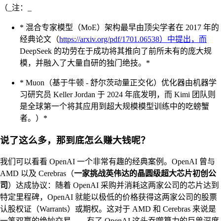
（_注：_
* 混合专家模型（MoE）架构最早由顶尖学者在 2017 年的
经典论文（
https://arxiv.org/pdf/1701.06538）中提出，而
DeepSeek 的功劳在于成功将其推向了前所未有的庞大规
模，并融入了大量自研的独门绝技。*
* Muon（基于牛顿 - 舒尔茨动量正交化）优化器由机器学
习研究员 Keller Jordan 于 2024 年底发明，而 Kimi 团队则
是全球第一个将其应用到超大规模模型训练中的吃螃蟹
者。）*
说了这么多，那到底怎么赚大钱呢？
我们可以看看 OpenAI 一个非常有趣的经典案例。OpenAI 曾与
AMD 以及 Cerebras（
一家挑战英伟达的晶圆级超大芯片初创公
司
）达成协议：随着 OpenAI 采购并消耗这两家公司的芯片达到
特定里程碑，OpenAI 就能以极低的价格获得这两家公司的股票
认股权证（Warrants）或期权。这对于 AMD 和 Cerebras 来说是
一笔双赢的绝妙交易——有了 OpenAI 这头吞噬算力的巨兽深度