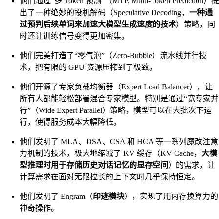
他们通过“多 Token 预测”（MTP, Multi-Token Prediction）提
出了一种绝妙的投机解码（Speculative Decoding，
一种通
过预判后续单词来加速大模型生成速度的技术
）策略，同
时还让训练信号变得更加密集。
他们完美打造了“零气泡”（Zero-Bubble）流水线并行技
术，把有限的 GPU 资源压榨到了极致。
他们开源了专家负载均衡器（Expert Load Balancer），让
所有人都能轻松部署混合专家模型。特别是通过“宽专家并
行”（Wide Expert Parallel）策略，模型可以在大批次下运
行，使得服务成本大幅降低。
他们发明了 MLA、DSA、CSA 和 HCA 等一系列魔改注意
力机制的技术，极大地缩减了 KV 缓存（KV Cache，
大模
型推理时用于存储历史对话记忆的显存空间
）的需求，让
计算需求在面对无限拉长的上下文时几乎保持恒定。
他们发明了 Engram（
印迹模块
），实现了用内存换算力的
神奇操作。