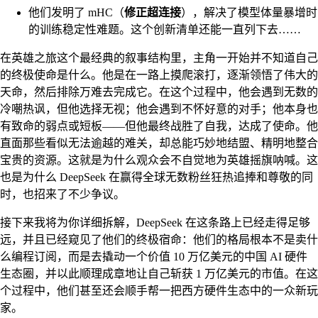
他们发明了 mHC（
修正超连接
），解决了模型体量暴增时
的训练稳定性难题。这个创新清单还能一直列下去……
在英雄之旅这个最经典的叙事结构里，主角一开始并不知道自己
的终极使命是什么。他是在一路上摸爬滚打，逐渐领悟了伟大的
天命，然后排除万难去完成它。在这个过程中，他会遇到无数的
冷嘲热讽，但他选择无视；他会遇到不怀好意的对手；他本身也
有致命的弱点或短板——但他最终战胜了自我，达成了使命。他
直面那些看似无法逾越的难关，却总能巧妙地结盟、精明地整合
宝贵的资源。这就是为什么观众会不自觉地为英雄摇旗呐喊。这
也是为什么 DeepSeek 在赢得全球无数粉丝狂热追捧和尊敬的同
时，也招来了不少争议。
接下来我将为你详细拆解，DeepSeek 在这条路上已经走得足够
远，并且已经窥见了他们的终极宿命：他们的格局根本不是卖什
么编程订阅，而是去撬动一个价值 10 万亿美元的中国 AI 硬件
生态圈，并以此顺理成章地让自己斩获 1 万亿美元的市值。在这
个过程中，他们甚至还会顺手帮一把西方硬件生态中的一众新玩
家。