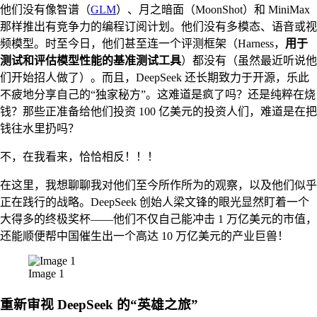
他们没有像智谱（
GLM
）、月之暗面（MoonShot）和 MiniMax
那样推出有竞争力的编程订阅计划。他们没有多模态、语音或视
频模型。时至今日，他们甚至连一个评测框架（Harness，
用于
测试和评估模型性能的基准测试工具
）都没有（虽然最近听说他
们开始招人做了）。而且，DeepSeek 还长期致力于开源，乐此
不疲地分享自己的“独家秘方”。这难道是疯了吗？还是纯粹在烧
钱？那些正准备给他们投资 100 亿美元的投资人们，难道是在把
钱往水里扔吗？
不，在我看来，恰恰相反！！！
在这里，我想聊聊我对他们至今所作所为的观察，以及他们似乎
正在践行的战略。DeepSeek 创始人梁文锋的眼光显然盯着一个
大得多的终极奖杯——他们不仅自己能冲击 1 万亿美元的市值，
还能顺便帮中国催生出一个高达 10 万亿美元的产业巨兽！
Image 1
重新审视 DeepSeek 的“英雄之旅”