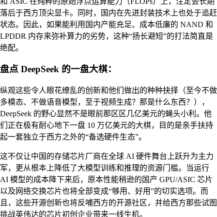
和 ASIC 在纯粹的原始浮点运算能力（FLOPs）上，注定会长期
落后于西方顶尖显卡。同时，国内在先进封装技术上也处于追赶
状态。因此，如果能利用国内产能充足、成本低廉的 NAND 和
LPDDR 内存来弥补算力的劣势，这种“扬长避短”的打法简直是
绝配。
盘点 DeepSeek 的一盘大棋：
纵观这些令人眼花缭乱的创新和他们做出的种种抉择（至今不做
多模态、不做语音模型，至于视频生成？那是什么东西？），
DeepSeek 的野心显然不是眼前那区区几亿美元的蝇头小利。他
们正在极有耐心地下一盘 10 万亿美元的大棋，目的是亲手扶持
起一套独立于西方之外的“备选硬件生态”。
这不仅让中国的存储芯片厂商在全球 AI 硬件舞台上跃升为主力
军，更从根本上降低了大模型训练和推理的资源门槛。当运行
AI 模型的成本降下来后，原本性能稍逊的国产 GPU/ASIC 芯片
以及网络交换芯片也将全部变成“够用、好用”的切实选项。而
且，这些开源创新也将反哺西方的开源社区，并给西方那些试图
挑战英伟达的芯片初创企业带来一线生机。