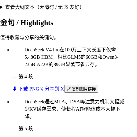
查看大纲文本（无障碍 / 无 JS 友好）
金句 / Highlights
值得收藏与分享的关键句。
DeepSeek V4 Pro在100万上下文长度下仅需
5.48GB HBM，相比GLM5的60GB和Qwen3-
235B-A22B的89GB显著节省显存。
—
第 4 段
⬇︎ 下载 PNG
𝕏 分享到 X
🔗 复制图片链接
DeepSeek通过MLA、DSA等注意力机制大幅减
少KV缓存需求，使长程AI智能体成本大幅下
降。
—
第 5 段