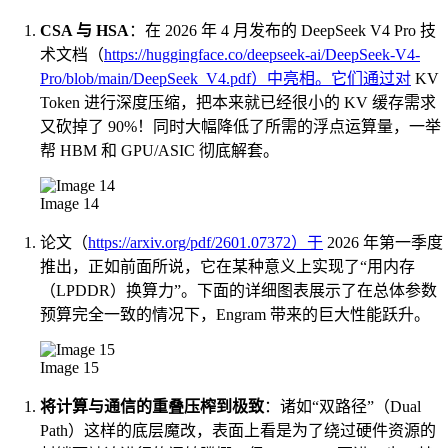
CSA 与 HSA
：在 2026 年 4 月发布的 DeepSeek V4 Pro 技
术文档（
https://huggingface.co/deepseek-ai/DeepSeek-V4-
Pro/blob/main/DeepSeek_V4.pdf）中亮相。它们通过对
KV
Token 进行深度压缩，把本来就已经很小的 KV 缓存需求
又砍掉了 90%！同时大幅降低了所需的浮点运算量，一举
帮 HBM 和 GPU/ASIC 彻底解套。
Image 14
论文（
https://arxiv.org/pdf/2601.07372）于
2026 年第一季度
推出，正如前面所说，它在某种意义上实现了“用内存
（LPDDR）换算力”。下面的详细图表展示了在总体参数
预算完全一致的情况下，Engram 带来的巨大性能跃升。
Image 15
将计算与通信的重叠压榨到极致
：诸如“双路径”（Dual
Path）这样的底层魔改，表面上看是为了绕过硬件资源的