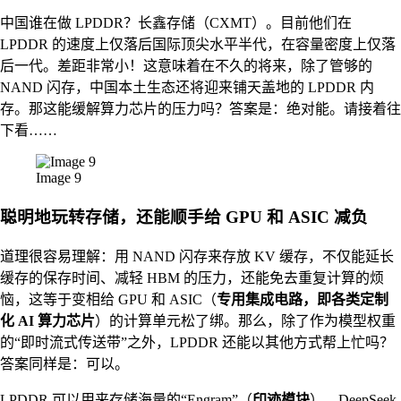
中国谁在做 LPDDR？长鑫存储（CXMT）。目前他们在
LPDDR 的速度上仅落后国际顶尖水平半代，在容量密度上仅落
后一代。差距非常小！这意味着在不久的将来，除了管够的
NAND 闪存，中国本土生态还将迎来铺天盖地的 LPDDR 内
存。那这能缓解算力芯片的压力吗？答案是：绝对能。请接着往
下看……
Image 9
聪明地玩转存储，还能顺手给 GPU 和 ASIC 减负
道理很容易理解：用 NAND 闪存来存放 KV 缓存，不仅能延长
缓存的保存时间、减轻 HBM 的压力，还能免去重复计算的烦
恼，这等于变相给 GPU 和 ASIC（
专用集成电路，即各类定制
化 AI 算力芯片
）的计算单元松了绑。那么，除了作为模型权重
的“即时流式传送带”之外，LPDDR 还能以其他方式帮上忙吗？
答案同样是：可以。
LPDDR 可以用来存储海量的“Engram”（
印迹模块
）。DeepSeek