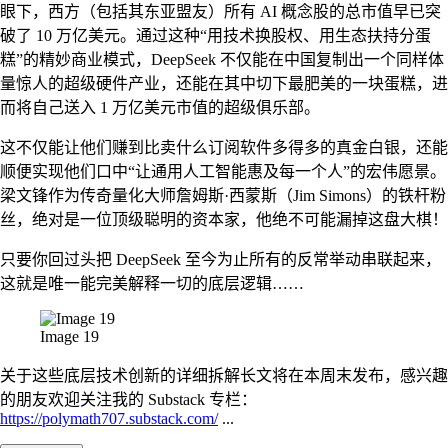
眼下，西方（包括其东亚盟友）所有 AI 概念股的总市值早已突
破了 10 万亿美元。通过这种“用技术换股权、用生态扶持分蛋
糕”的精妙商业模式，DeepSeek 不仅能在中国复制出一个同样体
量惊人的超级硬件产业，还能在其中切下最肥美的一块蛋糕，进
而将自己送入 1 万亿美元市值的超级俱乐部。
这不仅能让他们赚到比卖什么订阅软件多得多的真金白银，还能
顺便实现他们口中“让通用人工智能惠及每一个人”的宏伟愿景。
梁文锋作为传奇量化大师詹姆斯·西蒙斯（Jim Simons）的铁杆粉
丝，绝对是一位顶级聪明的资本家，他绝不可能漏掉这盘大棋！
只要你回过头把 DeepSeek 至今为止所有的反常举动串联起来，
这就是唯一能完美解释一切的底层逻辑……
Image 19
关于这些底层技术创新的详细拆解长文将在本周末发布，感兴趣
的朋友欢迎关注我的 Substack 专栏：
https://polymath707.substack.com/
...