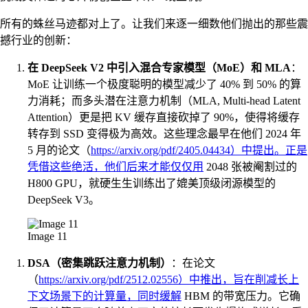
所有的蛛丝马迹都对上了。让我们来逐一细数他们抛出的那些震
撼行业的创新：
在 DeepSeek V2 中引入混合专家模型（MoE）和 MLA
：
MoE 让训练一个极度聪明的模型减少了 40% 到 50% 的算
力消耗；而多头潜在注意力机制（MLA, Multi-head Latent
Attention）更是把 KV 缓存直接砍掉了 90%，使得将缓存
转存到 SSD 变得极为高效。这些理念最早在他们 2024 年
5 月的论文（
https://arxiv.org/pdf/2405.04434）中提出。正是
凭借这些绝活，他们后来才能仅仅用
2048 张被阉割过的
H800 GPU，就硬生生训练出了媲美顶级闭源模型的
DeepSeek V3。
Image 11
DSA（密集跳跃注意力机制）
：在论文
（
https://arxiv.org/pdf/2512.02556）中推出，旨在削减长上
下文场景下的计算量，同时缓解
HBM 的带宽压力。它确