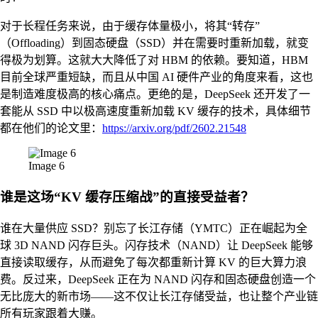
对于长程任务来说，由于缓存体量极小，将其“转存”
（Offloading）到固态硬盘（SSD）并在需要时重新加载，就变
得极为划算。这就大大降低了对 HBM 的依赖。要知道，HBM
目前全球严重短缺，而且从中国 AI 硬件产业的角度来看，这也
是制造难度极高的核心痛点。更绝的是，DeepSeek 还开发了一
套能从 SSD 中以极高速度重新加载 KV 缓存的技术，具体细节
都在他们的论文里：
https://arxiv.org/pdf/2602.21548
Image 6
谁是这场“KV 缓存压缩战”的直接受益者？
谁在大量供应 SSD？别忘了长江存储（YMTC）正在崛起为全
球 3D NAND 闪存巨头。闪存技术（NAND）让 DeepSeek 能够
直接读取缓存，从而避免了每次都重新计算 KV 的巨大算力浪
费。反过来，DeepSeek 正在为 NAND 闪存和固态硬盘创造一个
无比庞大的新市场——这不仅让长江存储受益，也让整个产业链
所有玩家跟着大赚。