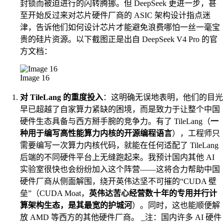
封锁而被迫进行的闪转腾挪。但 DeepSeek 更进一步，甚
至开始反过来对芯片硬件厂商的 ASIC 架构设计指点迷
津，告诉他们如何设计芯片才能避免浪费哪怕一丝一毫宝
贵的硅片资源。以下截图正是出自 DeepSeek V4 Pro 的官
方文档：
Image 16
对 TileLang 的重度投入
：这明确无误地表明，他们的目光
早已超越了自家算力紧缺的困境，而是致力于让整个中国
硬件生态具备与西方掰手腕的竞争力。有了 TileLang（
一
种用于编写高性能算力内核的开源编程语言
），工程师只
需要编写一次算力内核代码，就能在任何适配了 TileLang
后端的不同硬件平台上无缝跑起来。我预计国内其他 AI
实验室很快也会纷纷加入这个阵营——这将合力帮助中国
硬件厂商从侧面解围，绕开英伟达坚不可摧的“CUDA 壁
垒”（CUDA Moat，
英伟达苦心经营数十年的专用并行计
算架构生态，是其最宽的护城河
）。同时，这也能顺便解
放 AMD 等西方的其他硬件厂商。 _注：国内许多 AI 硬件