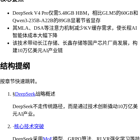
DeepSeek V4 Pro仅需5.48GB HBM，相比GLM5的60GB和
Qwen3-235B-A22B的89GB显著节省显存
其MLA、DSA等注意力机制减少KV缓存需求，使长程AI
智能体成本大幅下降
该技术带动长江存储、长鑫存储等国产芯片厂商发展，构
建10万亿美元AI产业链
结构提纲
按章节快速跳转。
§
DeepSeek
战略概述
DeepSeek不走传统路径，而是通过技术创新撬动10万亿美
元AI产业。
·
核心技术突破
DeepSeek采用
MoE
模型、GRPO算法、RLVR强化学习等技