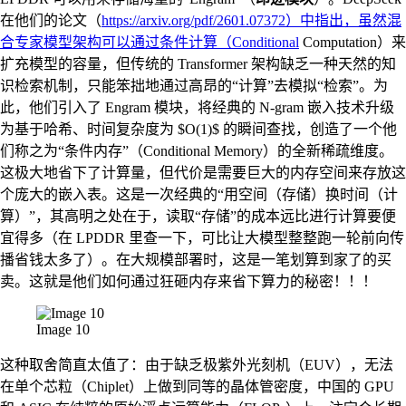
在他们的论文（
https://arxiv.org/pdf/2601.07372）中指出，虽然混
合专家模型架构可以通过条件计算（Conditional
Computation）来
扩充模型的容量，但传统的 Transformer 架构缺乏一种天然的知
识检索机制，只能笨拙地通过高昂的“计算”去模拟“检索”。为
此，他们引入了 Engram 模块，将经典的 N-gram 嵌入技术升级
为基于哈希、时间复杂度为 $O(1)$ 的瞬间查找，创造了一个他
们称之为“条件内存”（Conditional Memory）的全新稀疏维度。
这极大地省下了计算量，但代价是需要巨大的内存空间来存放这
个庞大的嵌入表。这是一次经典的“用空间（存储）换时间（计
算）”，其高明之处在于，读取“存储”的成本远比进行计算要便
宜得多（在 LPDDR 里查一下，可比让大模型整整跑一轮前向传
播省钱太多了）。在大规模部署时，这是一笔划算到家了的买
卖。这就是他们如何通过狂砸内存来省下算力的秘密！！！
Image 10
这种取舍简直太值了：由于缺乏极紫外光刻机（EUV），无法
在单个芯粒（Chiplet）上做到同等的晶体管密度，中国的 GPU