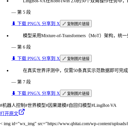
LingBot-VA在RoboTwin 2.0的50个双臂操作任务
—
第 5 段
⬇︎ 下载 PNG
𝕏 分享到 X
🔗 复制图片链接
模型采用Mixture-of-Transformers（Mo
—
第 6 段
⬇︎ 下载 PNG
𝕏 分享到 X
🔗 复制图片链接
在真实世界评测中，仅需50条真实示范数据即可完成适
—
第 7 段
⬇︎ 下载 PNG
𝕏 分享到 X
🔗 复制图片链接
#
机器人控制
#
世界模型
#
因果建模
#
自回归模型
#
LingBot-VA
打开原文
< img id="wx_img" src="https://www.qbitai.com/wp-content/uploads/