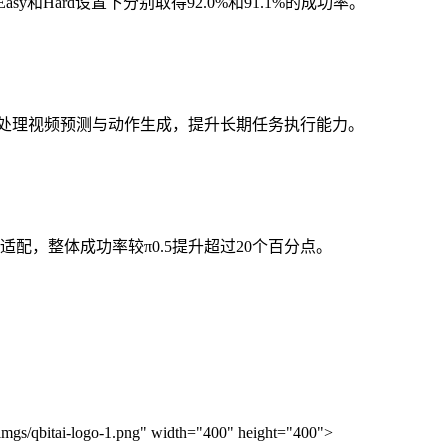
中，Easy和Hard设置下分别取得92.0%和91.1%的成功率。
T）架构，统一处理视频预测与动作生成，提升长期任务执行能力。
配，整体成功率较π0.5提升超过20个百分点。
imgs/qbitai-logo-1.png" width="400" height="400">