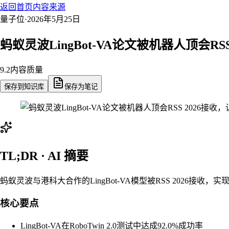
返回首页
内容来源
量子位
·
2026年5月25日
蚂蚁灵波LingBot-VA论文被机器人顶会R
9.2
内容质量
保存到知识库
保存为笔记
TL;DR · AI 摘要
蚂蚁灵波与港科大合作的LingBot-VA模型被RSS 2026接收
核心要点
LingBot-VA在RoboTwin 2.0测试中达成92.0%成功率