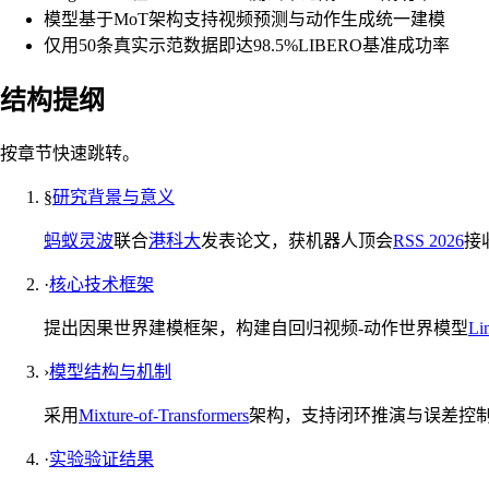
模型基于MoT架构支持视频预测与动作生成统一建模
仅用50条真实示范数据即达98.5%LIBERO基准成功率
结构提纲
按章节快速跳转。
§
研究背景与意义
蚂蚁灵波
联合
港科大
发表论文，获机器人顶会
RSS 2026
接
·
核心技术框架
提出因果世界建模框架，构建自回归视频-动作世界模型
Li
›
模型结构与机制
采用
Mixture-of-Transformers
架构，支持闭环推演与误差控
·
实验验证结果