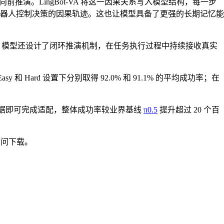
演。LingBot-VA 将这一因果关系写入模型结构，每一步
器人控制决策的因果轨迹。这也让模型具备了更强的长期记忆能
归扩散框架中。模型还设计了闭环推演机制，在任务执行过程中持续接收真实
sy 和 Hard 设置下分别取得 92.0% 和 91.1% 的平均成功率；在
示范数据即可完成适配，整体成功率较业界基线
π0.5
提升超过 20 个百
 访问下载。