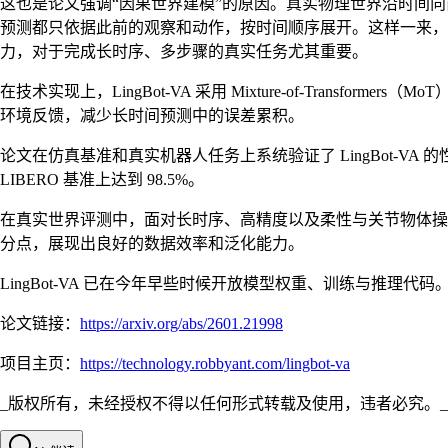
这也是论文强调“因果世界建模”的原因。真实物理世界沿时间向前
预测都只依据此前的观察和动作，按时间顺序展开。这样一来，
力，对于完成长时序、多步骤的真实任务尤其重要。
在技术实现上，LingBot-VA 采用 Mixture-of-Tra
环境反馈，减少长时间预测中的误差累积。
论文在仿真基准和真实机器人任务上系统验证了 LingBot-VA 的性能。在 R
LIBERO 基准上达到 98.5%。
在真实世界评测中，面对长时序、高精度以及柔性与关节物体操控这三
分点，展现出良好的数据效率和泛化能力。
LingBot-VA 已在今年早些时候开放模型权重、训练与推理代码。研究人员和
论文链接：
https://arxiv.org/abs/2601.21998
项目主页：
https://technology.robbyant.com/lingbot-va
_版权所有，未经授权不得以任何形式转载及使用，违者必究。_