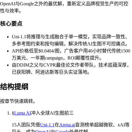
OpenAI与Google之外的最优解，重新定义品牌视觉生产的可控
性与效率。
核心要点
Uni-1.1将推理与生成融合于单一模型，实现品牌一致性、
多参考图约束和按句编辑，解决传统AI生图不可控痛点。
API价格低至$0.0404/图，广告客户用40小时替代传统1500
万美元、一年期campaign，ROI颠覆性提升。
由DDIM之父与CVPR最佳论文作者带队，技术底蕴深厚，
已获阳狮、阿迪达斯等巨头实证落地。
结构提纲
按章节快速跳转。
§
Luma AI
冲入全球AI生图前三
15人团队凭借
Uni-1.1
在
Arena.ai
盲测榜单超越微软、xAI等
巨头，成为
OpenAI
与
Google
外最优解。