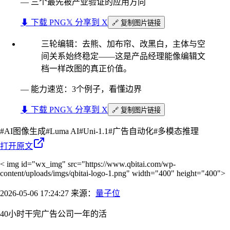
—
三个最先被产业验证的应用方向
⬇︎ 下载 PNG
𝕏 分享到 X
🔗 复制图片链接
三轮编辑：去熊、加布帘、改黑白，主体与空
间关系始终稳定——这是产品经理能像编辑文
档一样改图的真正价值。
—
能力速览：3个例子，看懂边界
⬇︎ 下载 PNG
𝕏 分享到 X
🔗 复制图片链接
#
AI图像生成
#
Luma AI
#
Uni-1.1
#
广告自动化
#
多模态推理
打开原文
< img id="wx_img" src="https://www.qbitai.com/wp-
content/uploads/imgs/qbitai-logo-1.png" width="400" height="400">
2026-05-06 17:24:27 来源：
量子位
40小时干完广告公司一年的活