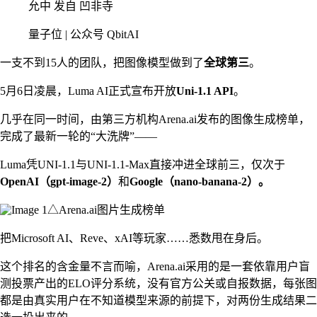
允中 发自 凹非寺
量子位 | 公众号 QbitAI
一支不到15人的团队，把图像模型做到了
全球第三
。
5月6日凌晨，Luma AI正式宣布开放
Uni-1.1 API
。
几乎在同一时间，由第三方机构Arena.ai发布的图像生成榜单，
完成了最新一轮的“大洗牌”——
Luma凭UNI-1.1与UNI-1.1-Max直接冲进全球前三，仅次于
OpenAI（gpt-image-2）
和
Google（nano-banana-2）。
△Arena.ai图片生成榜单
把Microsoft AI、Reve、xAI等玩家……悉数甩在身后。
这个排名的含金量不言而喻，Arena.ai采用的是一套依靠用户盲
测投票产出的ELO评分系统，没有官方公关或自报数据，每张图
都是由真实用户在不知道模型来源的前提下，对两份生成结果二