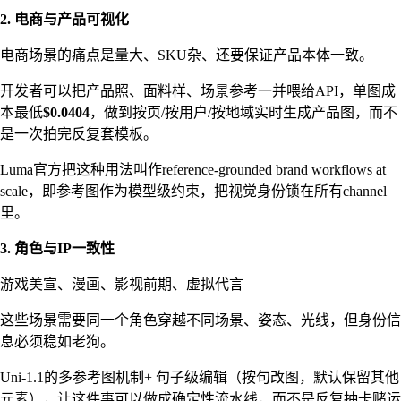
2. 电商与产品可视化
电商场景的痛点是量大、SKU杂、还要保证产品本体一致。
开发者可以把产品照、面料样、场景参考一并喂给API，单图成
本最低
$0.0404
，做到按页/按用户/按地域实时生成产品图，而不
是一次拍完反复套模板。
Luma官方把这种用法叫作reference-grounded brand workflows at
scale，即参考图作为模型级约束，把视觉身份锁在所有channel
里。
3. 角色与IP一致性
游戏美宣、漫画、影视前期、虚拟代言——
这些场景需要同一个角色穿越不同场景、姿态、光线，但身份信
息必须稳如老狗。
Uni-1.1的多参考图机制+ 句子级编辑（按句改图，默认保留其他
元素），让这件事可以做成确定性流水线，而不是反复抽卡赌运