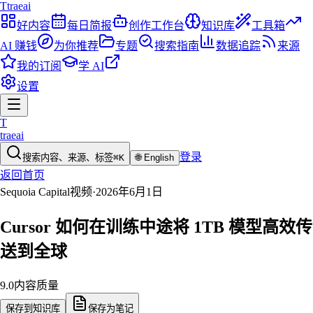
T
traeai
好内容
每日简报
创作工作台
知识库
工具箱
AI 赚钱
为你推荐
专题
搜索指南
数据追踪
来源
我的订阅
学 AI
设置
T
traeai
登录
搜索内容、来源、标签
⌘K
🌐
English
返回首页
Sequoia Capital
视频
·
2026年6月1日
Cursor 如何在训练中途将 1TB 模型高效传
送到全球
9.0
内容质量
保存到知识库
保存为笔记