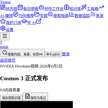
T
traeai
好内容
每日简报
创作工作台
知识库
工具箱
AI 赚钱
为你推荐
专题
搜索指南
数据追踪
来源
我的订阅
学 AI
设置
T
traeai
登录
搜索内容、来源、标签
⌘K
🌐
English
返回首页
NVIDIA Developer
视频
·
2026年6月2日
Cosmos 3 正式发布
9.0
内容质量
保存到知识库
保存为笔记