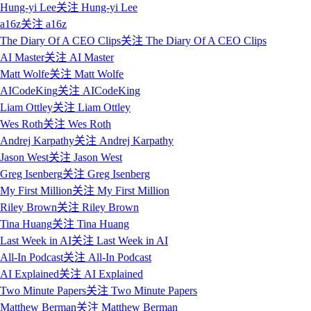
Hung-yi Lee
关注
Hung-yi Lee
a16z
关注
a16z
The Diary Of A CEO Clips
关注
The Diary Of A CEO Clips
AI Master
关注
AI Master
Matt Wolfe
关注
Matt Wolfe
AICodeKing
关注
AICodeKing
Liam Ottley
关注
Liam Ottley
Wes Roth
关注
Wes Roth
Andrej Karpathy
关注
Andrej Karpathy
Jason West
关注
Jason West
Greg Isenberg
关注
Greg Isenberg
My First Million
关注
My First Million
Riley Brown
关注
Riley Brown
Tina Huang
关注
Tina Huang
Last Week in AI
关注
Last Week in AI
All-In Podcast
关注
All-In Podcast
AI Explained
关注
AI Explained
Two Minute Papers
关注
Two Minute Papers
Matthew Berman
关注
Matthew Berman