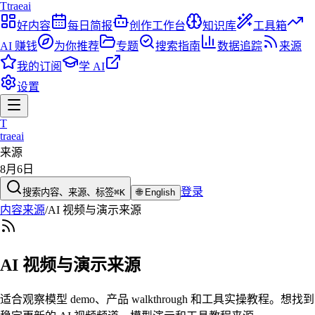
T
traeai
好内容
每日简报
创作工作台
知识库
工具箱
AI 赚钱
为你推荐
专题
搜索指南
数据追踪
来源
我的订阅
学 AI
设置
T
traeai
来源
8月6日
登录
搜索内容、来源、标签
⌘K
🌐
English
内容来源
/
AI 视频与演示来源
AI 视频与演示来源
适合观察模型 demo、产品 walkthrough 和工具实操教程。想找到