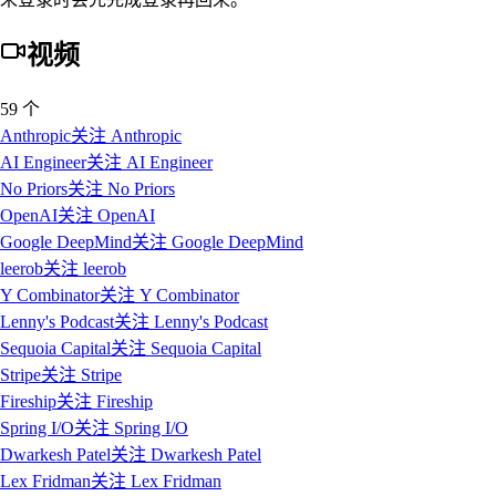
视频
59 个
Anthropic
关注
Anthropic
AI Engineer
关注
AI Engineer
No Priors
关注
No Priors
OpenAI
关注
OpenAI
Google DeepMind
关注
Google DeepMind
leerob
关注
leerob
Y Combinator
关注
Y Combinator
Lenny's Podcast
关注
Lenny's Podcast
Sequoia Capital
关注
Sequoia Capital
Stripe
关注
Stripe
Fireship
关注
Fireship
Spring I/O
关注
Spring I/O
Dwarkesh Patel
关注
Dwarkesh Patel
Lex Fridman
关注
Lex Fridman