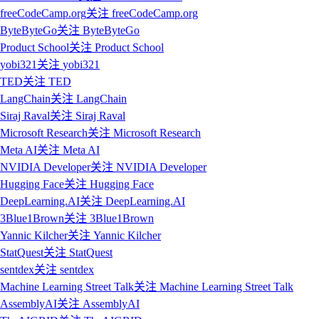
freeCodeCamp.org
关注
freeCodeCamp.org
ByteByteGo
关注
ByteByteGo
Product School
关注
Product School
yobi321
关注
yobi321
TED
关注
TED
LangChain
关注
LangChain
Siraj Raval
关注
Siraj Raval
Microsoft Research
关注
Microsoft Research
Meta AI
关注
Meta AI
NVIDIA Developer
关注
NVIDIA Developer
Hugging Face
关注
Hugging Face
DeepLearning.AI
关注
DeepLearning.AI
3Blue1Brown
关注
3Blue1Brown
Yannic Kilcher
关注
Yannic Kilcher
StatQuest
关注
StatQuest
sentdex
关注
sentdex
Machine Learning Street Talk
关注
Machine Learning Street Talk
AssemblyAI
关注
AssemblyAI