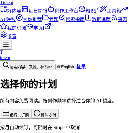
T
traeai
好内容
每日简报
创作工作台
知识库
工具箱
AI 赚钱
为你推荐
专题
搜索指南
数据追踪
来源
我的订阅
学 AI
设置
T
traeai
登录
搜索内容、来源、标签
⌘K
🌐
English
选择你的计划
所有内容免费阅读。按创作频率选择适合你的 AI 额度。
银行卡订阅
微信支付
按月自动续订，可随时在 Stripe 中取消