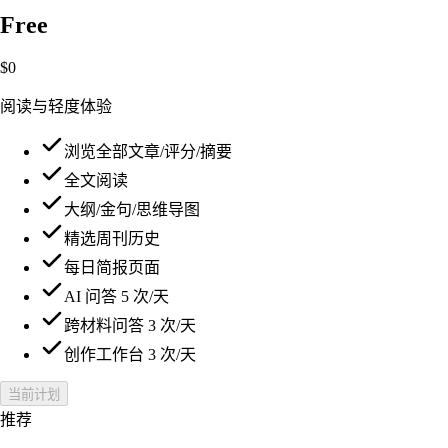
Free
$0
阅读与轻度体验
浏览全部文章/评分/摘要
全文阅读
大纲/金句/思维导图
精选周刊历史
每日简报页面
AI 问答 5 次/天
跨材料问答 3 次/天
创作工作台 3 次/天
当前计划
推荐