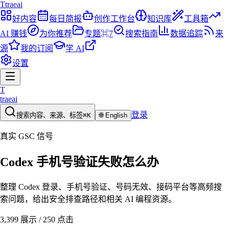
T
traeai
好内容
每日简报
创作工作台
知识库
工具箱
AI 赚钱
为你推荐
专题
⌘7
搜索指南
数据追踪
来
源
我的订阅
学 AI
设置
T
traeai
登录
搜索内容、来源、标签
⌘K
🌐
English
真实 GSC 信号
Codex 手机号验证失败怎么办
整理 Codex 登录、手机号验证、号码无效、接码平台等高频搜
索问题，给出安全排查路径和相关 AI 编程资源。
3,399
展示 /
250
点击