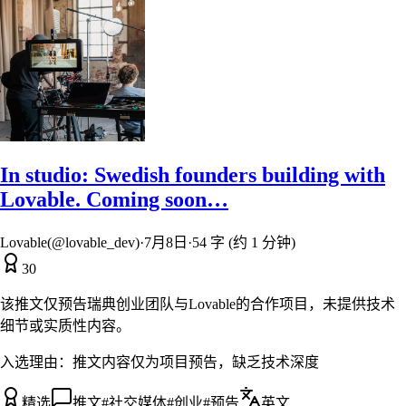
In studio: Swedish founders building with
Lovable. Coming soon…
Lovable(@lovable_dev)
·
7月8日
·
54 字 (约 1 分钟)
30
该推文仅预告瑞典创业团队与Lovable的合作项目，未提供技术
细节或实质性内容。
入选理由：
推文内容仅为项目预告，缺乏技术深度
精选
推文
#
社交媒体
#
创业
#
预告
英文