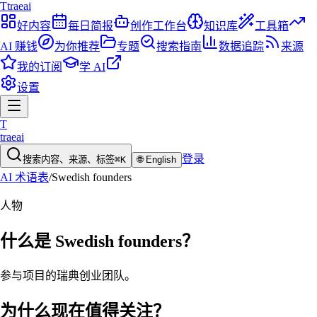
T
traeai
好内容
每日简报
创作工作台
知识库
工具箱
AI 赚钱
为你推荐
专题
搜索指南
数据追踪
来源
我的订阅
学 AI
设置
T
traeai
登录
搜索内容、来源、标签
⌘K
🌐
English
AI 术语表
/
Swedish founders
人物
什么是
Swedish founders
？
参与项目的瑞典创业团队。
为什么现在值得关注？