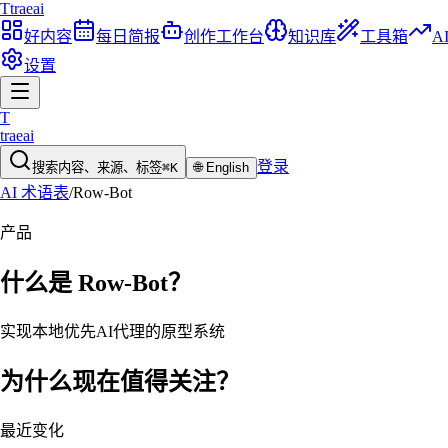
T
traeai
好内容
每日简报
创作工作台
知识库
工具箱
A
设置
T
traeai
登录
搜索内容、来源、标签
⌘K
🌐
English
AI 术语表
/
Row-Bot
产品
什么是
Row-Bot
？
实现本地优先AI代理的原型系统
为什么现在值得关注？
最近变化