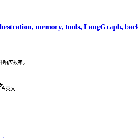
rchestration, memory, tools, LangGraph, bac
提升响应效率。
英文