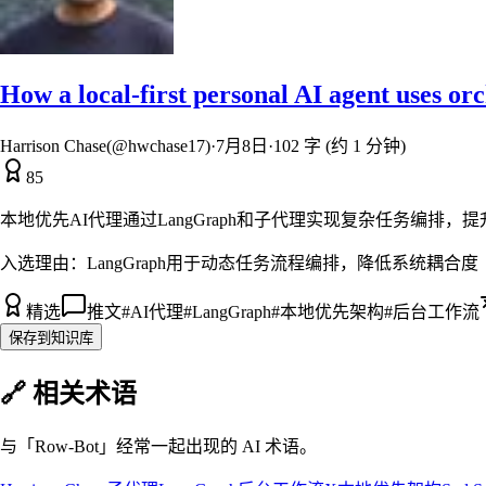
How a local-first personal AI agent uses o
Harrison Chase(@hwchase17)
·
7月8日
·
102 字 (约 1 分钟)
85
本地优先AI代理通过LangGraph和子代理实现复杂任务编排，
入选理由：
LangGraph用于动态任务流程编排，降低系统耦合度
精选
推文
#
AI代理
#
LangGraph
#
本地优先架构
#
后台工作流
保存到知识库
🔗 相关术语
与「
Row-Bot
」经常一起出现的 AI 术语。