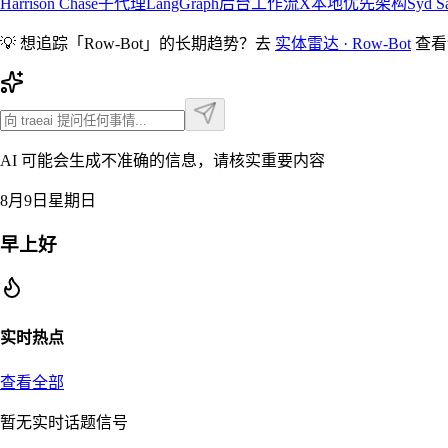
Harrison Chase
子代理
LangGraph
后台工作流
X
本地优先架构
Syd S
💡 想追踪「
Row-Bot
」的长期趋势？去
实体雷达 ·
Row-Bot
查看
AI 可能会生成不准确的信息，请核实重要内容
8月9日星期日
早上好
实时热点
查看全部
暂无实时话题信号