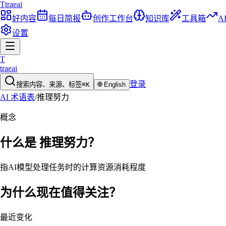
T
traeai
好内容
每日简报
创作工作台
知识库
工具箱
A
设置
T
traeai
登录
搜索内容、来源、标签
⌘K
🌐
English
AI 术语表
/
推理努力
概念
什么是
推理努力
？
指AI模型处理任务时的计算资源消耗程度
为什么现在值得关注？
最近变化