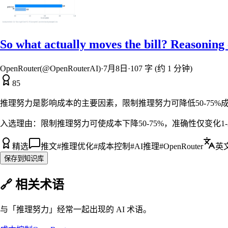
So what actually moves the bill? Reasoning e
OpenRouter(@OpenRouterAI)
·
7月8日
·
107 字 (约 1 分钟)
85
推理努力是影响成本的主要因素，限制推理努力可降低50-75
入选理由：
限制推理努力可使成本下降50-75%，准确性仅变化1-
精选
推文
#
推理优化
#
成本控制
#
AI推理
#
OpenRouter
英
保存到知识库
🔗 相关术语
与「
推理努力
」经常一起出现的 AI 术语。