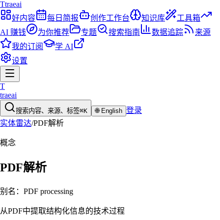
T
traeai
好内容
每日简报
创作工作台
知识库
工具箱
AI 赚钱
为你推荐
专题
搜索指南
数据追踪
来源
我的订阅
学 AI
设置
T
traeai
登录
搜索内容、来源、标签
⌘K
🌐
English
实体雷达
/
PDF解析
概念
PDF解析
别名：
PDF processing
从PDF中提取结构化信息的技术过程