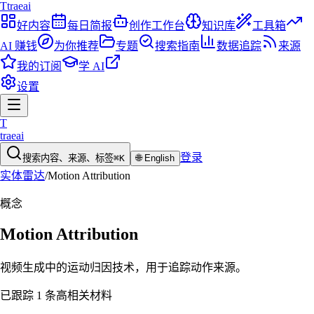
T
traeai
好内容
每日简报
创作工作台
知识库
工具箱
AI 赚钱
为你推荐
专题
搜索指南
数据追踪
来源
我的订阅
学 AI
设置
T
traeai
登录
搜索内容、来源、标签
⌘K
🌐
English
实体雷达
/
Motion Attribution
概念
Motion Attribution
视频生成中的运动归因技术，用于追踪动作来源。
已跟踪 1 条高相关材料