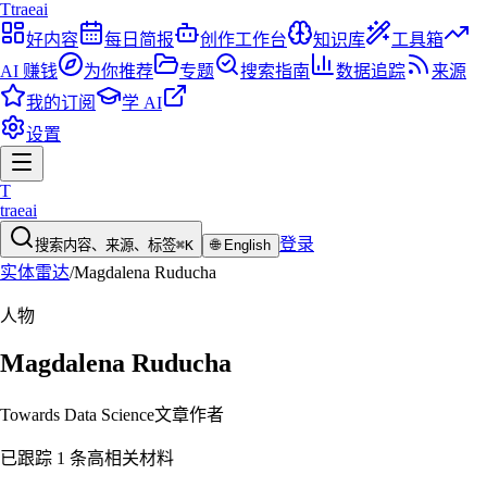
T
traeai
好内容
每日简报
创作工作台
知识库
工具箱
AI 赚钱
为你推荐
专题
搜索指南
数据追踪
来源
我的订阅
学 AI
设置
T
traeai
登录
搜索内容、来源、标签
⌘K
🌐
English
实体雷达
/
Magdalena Ruducha
人物
Magdalena Ruducha
Towards Data Science文章作者
已跟踪 1 条高相关材料