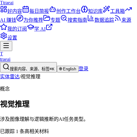
T
traeai
好内容
每日简报
创作工作台
知识库
工具箱
AI 赚钱
为你推荐
专题
搜索指南
数据追踪
来源
我的订阅
学 AI
设置
T
traeai
登录
搜索内容、来源、标签
⌘K
🌐
English
实体雷达
/
视觉推理
概念
视觉推理
涉及图像理解与逻辑推断的AI任务类型。
已跟踪 1 条高相关材料