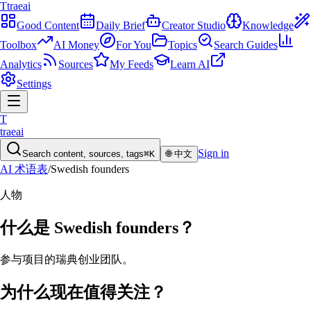
T
traeai
Good Content
Daily Brief
Creator Studio
Knowledge
Toolbox
AI Money
For You
Topics
Search Guides
Analytics
Sources
My Feeds
Learn AI
Settings
T
traeai
Sign in
Search content, sources, tags
⌘K
🌐
中文
AI 术语表
/
Swedish founders
人物
什么是
Swedish founders
？
参与项目的瑞典创业团队。
为什么现在值得关注？