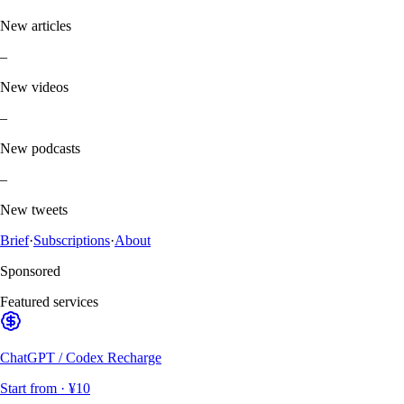
New articles
–
New videos
–
New podcasts
–
New tweets
Brief
·
Subscriptions
·
About
Sponsored
Featured services
ChatGPT / Codex Recharge
Start from
· ¥10