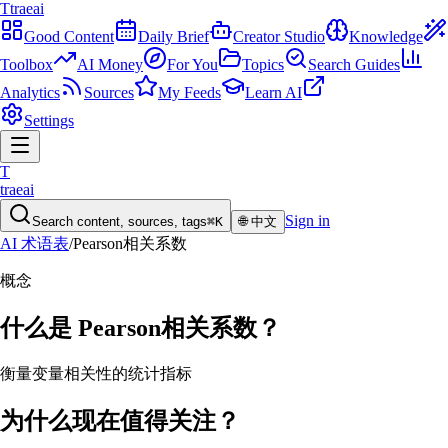
T
traeai
Good Content
Daily Brief
Creator Studio
Knowledge
Toolbox
AI Money
For You
Topics
Search Guides
Analytics
Sources
My Feeds
Learn AI
Settings
T
traeai
Sign in
Search content, sources, tags
⌘K
🌐
中文
AI 术语表
/
Pearson相关系数
概念
什么是
Pearson相关系数
？
衡量变量相关性的统计指标
为什么现在值得关注？