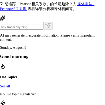
💡 想追踪「
Pearson相关系数
」的长期趋势？去
实体雷达 ·
Pearson相关系数
查看详细分析和跨材料问答。
AI may generate inaccurate information. Please verify important
content.
Sunday, August 9
Good morning
Hot Topics
See all
No live topic signals yet