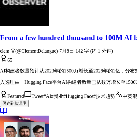
From a few hundred thousand to 100M AI buil
clem 🤗(@ClementDelangue)
·
7月8日
·
142 字 (约 1 分钟)
65
AI构建者数量预计从2023年的1500万增长至2028年的1亿，
入选理由：
Hugging Face平台AI构建者数量已从数万增长至1500
Featured
Tweet
#
AI
#
就业
#
Hugging Face
#
技术趋势
中英
保存到知识库