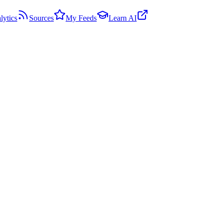
lytics
Sources
My Feeds
Learn AI