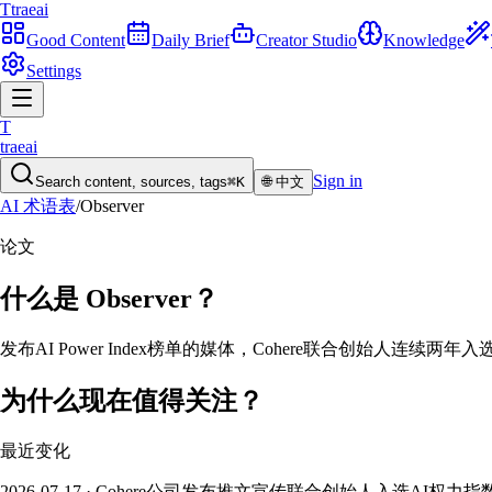
T
traeai
Good Content
Daily Brief
Creator Studio
Knowledge
Settings
T
traeai
Sign in
Search content, sources, tags
⌘K
🌐
中文
AI 术语表
/
Observer
论文
什么是
Observer
？
发布AI Power Index榜单的媒体，Cohere联合创始人连续两年入
为什么现在值得关注？
最近变化
2026-07-17 · Cohere公司发布推文宣传联合创始人入选A