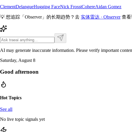
ClementDelangue
Hugging Face
Nick Frosst
Cohere
Aidan Gomez
💡 想追踪「
Observer
」的长期趋势？去
实体雷达 ·
Observer
查看
AI may generate inaccurate information. Please verify important conten
Saturday, August 8
Good afternoon
Hot Topics
See all
No live topic signals yet