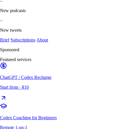
–
New podcasts
–
New tweets
Brief
·
Subscriptions
·
About
Sponsored
Featured services
ChatGPT / Codex Recharge
Start from
· ¥10
Codex Coaching for Beginners
Remote 1-on-1