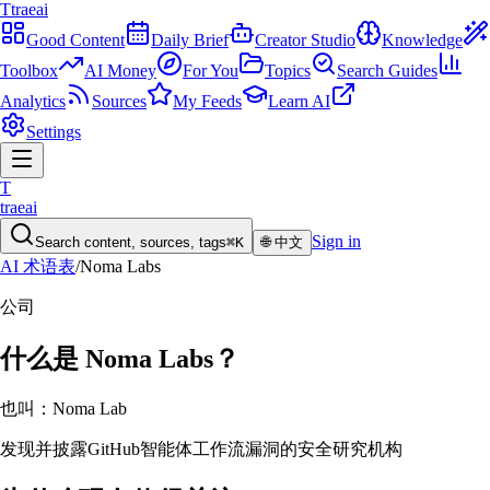
T
traeai
Good Content
Daily Brief
Creator Studio
Knowledge
Toolbox
AI Money
For You
Topics
Search Guides
Analytics
Sources
My Feeds
Learn AI
Settings
T
traeai
Sign in
Search content, sources, tags
⌘K
🌐
中文
AI 术语表
/
Noma Labs
公司
什么是
Noma Labs
？
也叫：
Noma Lab
发现并披露GitHub智能体工作流漏洞的安全研究机构