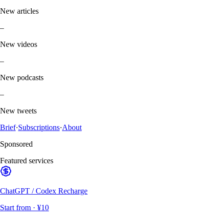
New articles
–
New videos
–
New podcasts
–
New tweets
Brief
·
Subscriptions
·
About
Sponsored
Featured services
ChatGPT / Codex Recharge
Start from
· ¥10