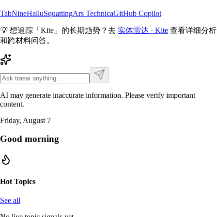
TabNine
HalluSquatting
Ars Technica
GitHub Copilot
💡 想追踪「
Kite
」的长期趋势？去
实体雷达 ·
Kite
查看详细分析
和跨材料问答。
AI may generate inaccurate information. Please verify important
content.
Friday, August 7
Good morning
Hot Topics
See all
No live topic signals yet