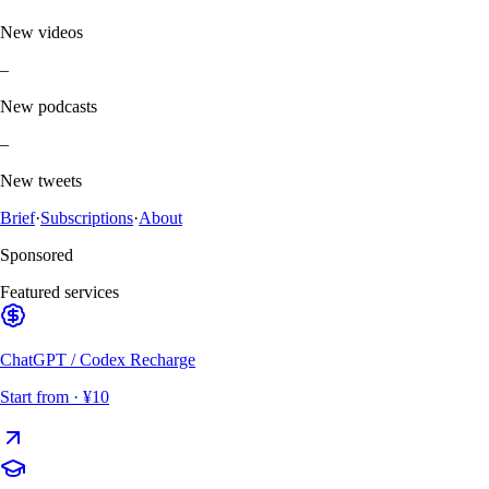
New videos
–
New podcasts
–
New tweets
Brief
·
Subscriptions
·
About
Sponsored
Featured services
ChatGPT / Codex Recharge
Start from
· ¥10