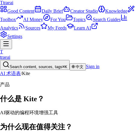
T
traeai
Good Content
Daily Brief
Creator Studio
Knowledge
Toolbox
AI Money
For You
Topics
Search Guides
Analytics
Sources
My Feeds
Learn AI
Settings
T
traeai
Sign in
Search content, sources, tags
⌘K
🌐
中文
AI 术语表
/
Kite
产品
什么是
Kite
？
AI驱动的编程环境增强工具
为什么现在值得关注？