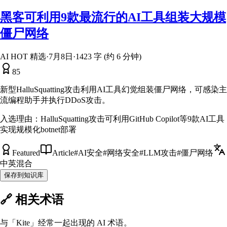
黑客可利用9款最流行的AI工具组装大规模
僵尸网络
AI HOT 精选
·
7月8日
·
1423 字 (约 6 分钟)
85
新型HalluSquatting攻击利用AI工具幻觉组装僵尸网络，可感染主
流编程助手并执行DDoS攻击。
入选理由：
HalluSquatting攻击可利用GitHub Copilot等9款AI工具
实现规模化botnet部署
Featured
Article
#
AI安全
#
网络安全
#
LLM攻击
#
僵尸网络
中英混合
保存到知识库
🔗 相关术语
与「
Kite
」经常一起出现的 AI 术语。