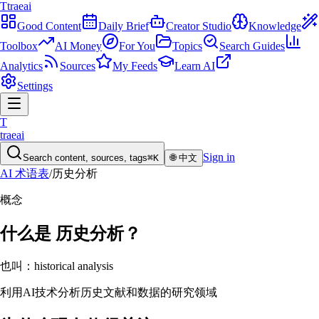
T
traeai
Good Content
Daily Brief
Creator Studio
Knowledge
Toolbox
AI Money
For You
Topics
Search Guides
Analytics
Sources
My Feeds
Learn AI
Settings
T
traeai
Sign in
Search content, sources, tags
⌘K
🌐
中文
AI 术语表
/
历史分析
概念
什么是
历史分析
？
也叫：
historical analysis
利用AI技术分析历史文献和数据的研究领域