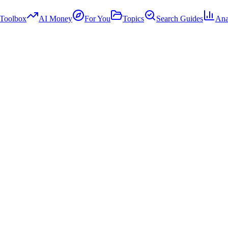
Toolbox
AI Money
For You
Topics
Search Guides
Ana