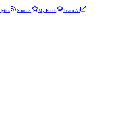
lytics
Sources
My Feeds
Learn AI