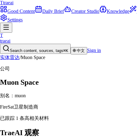
T
traeai
Good Content
Daily Brief
Creator Studio
Knowledge
Settings
T
traeai
Sign in
Search content, sources, tags
⌘K
🌐
中文
实体雷达
/
Muon Space
公司
Muon Space
别名：
muon
FireSat卫星制造商
已跟踪 1 条高相关材料
TraeAI 观察