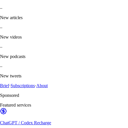
–
New articles
–
New videos
–
New podcasts
–
New tweets
Brief
·
Subscriptions
·
About
Sponsored
Featured services
ChatGPT / Codex Recharge