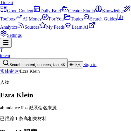
T
traeai
Good Content
Daily Brief
Creator Studio
Knowledge
Toolbox
AI Money
For You
Topics
Search Guides
Analytics
Sources
My Feeds
Learn AI
Settings
T
traeai
Sign in
Search content, sources, tags
⌘K
🌐
中文
实体雷达
/
Ezra Klein
人物
Ezra Klein
abundance libs 派系命名来源
已跟踪 1 条高相关材料