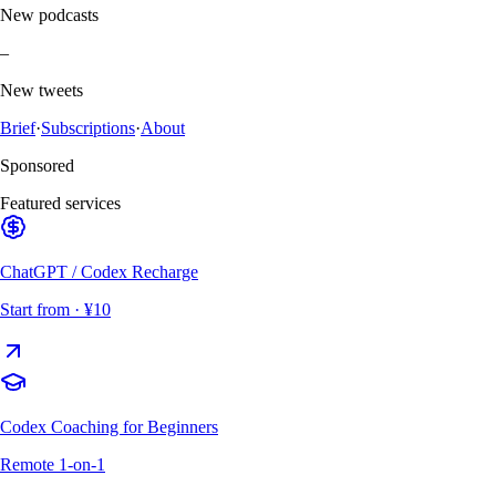
New podcasts
–
New tweets
Brief
·
Subscriptions
·
About
Sponsored
Featured services
ChatGPT / Codex Recharge
Start from
· ¥10
Codex Coaching for Beginners
Remote 1-on-1