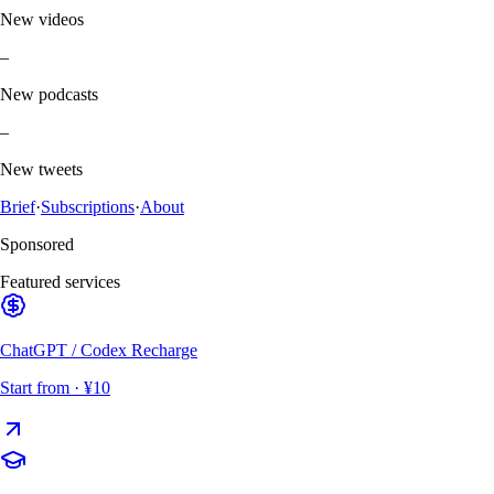
New videos
–
New podcasts
–
New tweets
Brief
·
Subscriptions
·
About
Sponsored
Featured services
ChatGPT / Codex Recharge
Start from
· ¥10