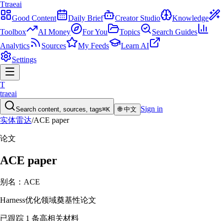
T
traeai
Good Content
Daily Brief
Creator Studio
Knowledge
Toolbox
AI Money
For You
Topics
Search Guides
Analytics
Sources
My Feeds
Learn AI
Settings
T
traeai
Sign in
Search content, sources, tags
⌘K
🌐
中文
实体雷达
/
ACE paper
论文
ACE paper
别名：
ACE
Harness优化领域奠基性论文
已跟踪 1 条高相关材料