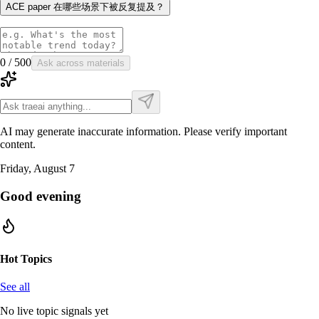
ACE paper 在哪些场景下被反复提及？
0
/
500
Ask across materials
AI may generate inaccurate information. Please verify important
content.
Friday, August 7
Good evening
Hot Topics
See all
No live topic signals yet