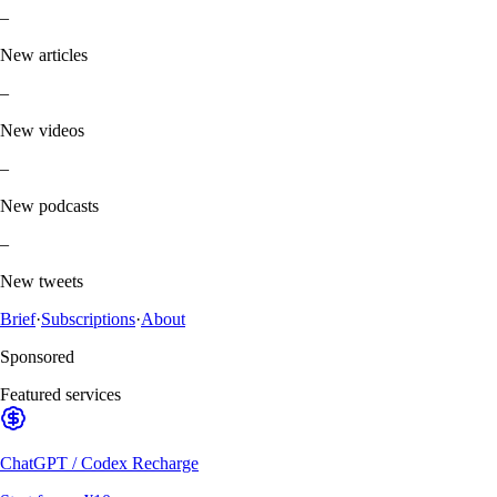
–
New articles
–
New videos
–
New podcasts
–
New tweets
Brief
·
Subscriptions
·
About
Sponsored
Featured services
ChatGPT / Codex Recharge