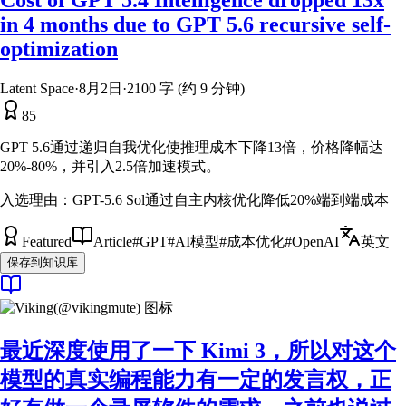
Cost of GPT 5.4 Intelligence dropped 13x
in 4 months due to GPT 5.6 recursive self-
optimization
Latent Space
·
8月2日
·
2100 字 (约 9 分钟)
85
GPT 5.6通过递归自我优化使推理成本下降13倍，价格降幅达
20%-80%，并引入2.5倍加速模式。
入选理由：
GPT-5.6 Sol通过自主内核优化降低20%端到端成本
Featured
Article
#
GPT
#
AI模型
#
成本优化
#
OpenAI
英文
保存到知识库
最近深度使用了一下 Kimi 3，所以对这个
模型的真实编程能力有一定的发言权，正