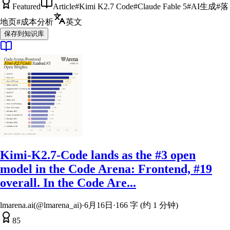
Featured
Article
#
Kimi K2.7 Code
#
Claude Fable 5
#
AI生成
#
落
地页
#
成本分析
英文
保存到知识库
Kimi-K2.7-Code lands as the #3 open
model in the Code Arena: Frontend, #19
overall. In the Code Are...
lmarena.ai(@lmarena_ai)
·
6月16日
·
166 字 (约 1 分钟)
85