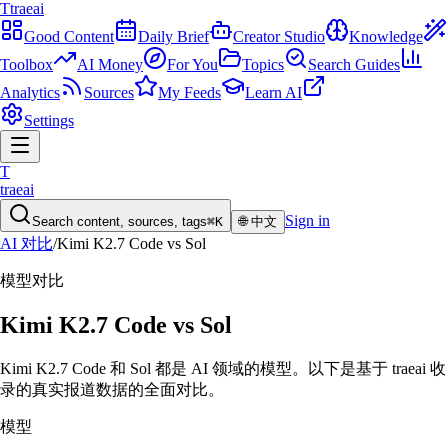
T
traeai
Good Content
Daily Brief
Creator Studio
Knowledge
Toolbox
AI Money
For You
Topics
Search Guides
Analytics
Sources
My Feeds
Learn AI
Settings
T
traeai
Sign in
Search content, sources, tags
⌘K
🌐
中文
AI 对比
/
Kimi K2.7 Code
vs
Sol
模型
对比
Kimi K2.7 Code
vs
Sol
Kimi K2.7 Code 和 Sol 都是 AI 领域的模型。以下是基于 traeai 收
录的真实报道数据的全面对比。
模型