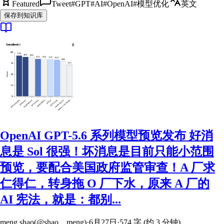
Featured
Tweet
#
GPT
#
AI
#
OpenAI
#
模型优化
英文
保存到知识库
OpenAI GPT-5.6 系列模型预览发布 好消
息是 Sol 很强！坏消息是目前只能小范围
预览，要配合美国政府监管审查！A 厂求
仁得仁，转身拖 O 厂下水，原来 A 厂的
AI 宪法，就是：都别...
meng shao(@shao__meng)
·
6月27日
·
574 字 (约 3 分钟)