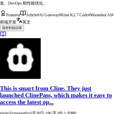
发、DevOps 和性能优化。
Featured
Article
#
AI Gateway
#
Kimi K2.7 Code
#
Moonshot AI
#
前端开发
英文
保存到知识库
This is smart from Cline. They just
launched ClinePass, which makes it easy to
access the latest op...
elvis(@omarsar0)
·
6月30日
·
190 字 (约 1 分钟)