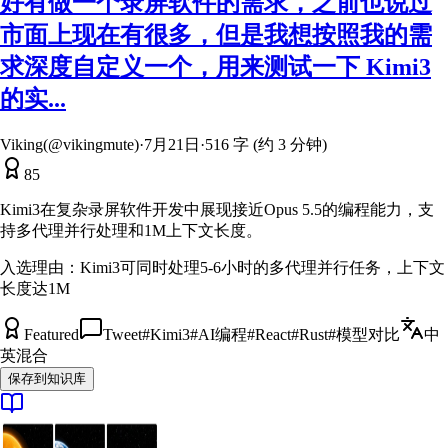
好有做一个录屏软件的需求，之前也说过
市面上现在有很多，但是我想按照我的需
求深度自定义一个，用来测试一下 Kimi3
的实...
Viking(@vikingmute)
·
7月21日
·
516 字 (约 3 分钟)
85
Kimi3在复杂录屏软件开发中展现接近Opus 5.5的编程能力，支
持多代理并行处理和1M上下文长度。
入选理由：
Kimi3可同时处理5-6小时的多代理并行任务，上下文
长度达1M
Featured
Tweet
#
Kimi3
#
AI编程
#
React
#
Rust
#
模型对比
中
英混合
保存到知识库