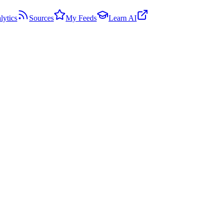
lytics
Sources
My Feeds
Learn AI