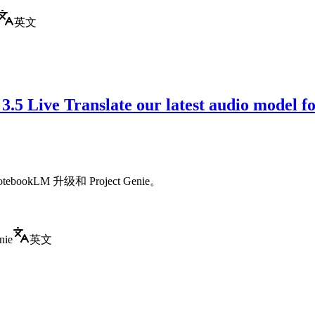
英文
5 Live Translate our latest audio model for
tebookLM 升级和 Project Genie。
nie
英文