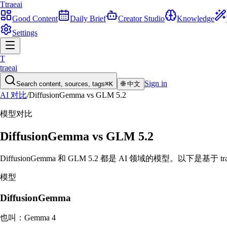
T
traeai
Good Content
Daily Brief
Creator Studio
Knowledge
Settings
T
traeai
Sign in
Search content, sources, tags
⌘K
🌐
中文
AI 对比
/
DiffusionGemma
vs
GLM 5.2
模型
对比
DiffusionGemma
vs
GLM 5.2
DiffusionGemma 和 GLM 5.2 都是 AI 领域的模型。以下是
模型
DiffusionGemma
也叫：
Gemma 4