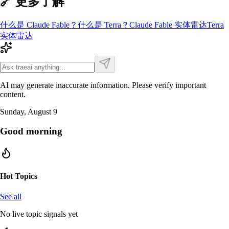
🔗 更多了解
什么是
Claude Fable
？
什么是
Terra
？
Claude Fable
实体雷达
Terra
实体雷达
AI may generate inaccurate information. Please verify important
content.
Sunday, August 9
Good morning
Hot Topics
See all
No live topic signals yet