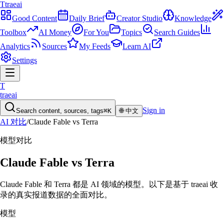
T
traeai
Good Content
Daily Brief
Creator Studio
Knowledge
Toolbox
AI Money
For You
Topics
Search Guides
Analytics
Sources
My Feeds
Learn AI
Settings
T
traeai
Sign in
Search content, sources, tags
⌘K
🌐
中文
AI 对比
/
Claude Fable
vs
Terra
模型
对比
Claude Fable
vs
Terra
Claude Fable 和 Terra 都是 AI 领域的模型。以下是基于 traeai 收
录的真实报道数据的全面对比。
模型