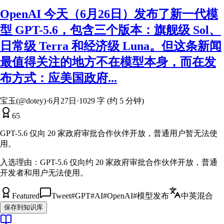
OpenAI 今天（6月26日）发布了新一代模
型 GPT-5.6，包含三个版本：旗舰级 Sol、
日常级 Terra 和经济级 Luna。但这条新闻
最值得关注的地方不在模型本身，而在发
布方式：应美国政府...
宝玉(@dotey)
·
6月27日
·
1029 字 (约 5 分钟)
65
GPT-5.6 仅向 20 家政府审批合作伙伴开放，普通用户暂无法使
用。
入选理由：
GPT-5.6 仅向约 20 家政府审批合作伙伴开放，普通
开发者和用户无法使用。
Featured
Tweet
#
GPT
#
AI
#
OpenAI
#
模型发布
中英混合
保存到知识库