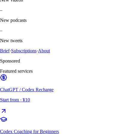
–
New podcasts
–
New tweets
Brief
·
Subscriptions
·
About
Sponsored
Featured services
ChatGPT / Codex Recharge
Start from
· ¥10
Codex Coaching for Beginners