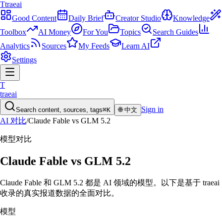
T
traeai
Good Content
Daily Brief
Creator Studio
Knowledge
Toolbox
AI Money
For You
Topics
Search Guides
Analytics
Sources
My Feeds
Learn AI
Settings
T
traeai
Sign in
Search content, sources, tags
⌘K
🌐
中文
AI 对比
/
Claude Fable
vs
GLM 5.2
模型
对比
Claude Fable
vs
GLM 5.2
Claude Fable 和 GLM 5.2 都是 AI 领域的模型。以下是基于 traeai
收录的真实报道数据的全面对比。
模型