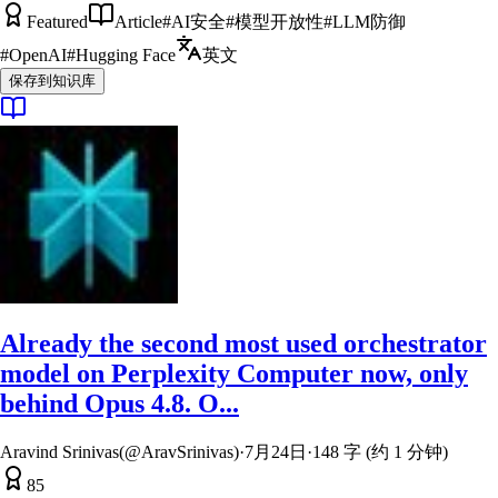
Featured
Article
#
AI安全
#
模型开放性
#
LLM防御
#
OpenAI
#
Hugging Face
英文
保存到知识库
Already the second most used orchestrator
model on Perplexity Computer now, only
behind Opus 4.8. O...
Aravind Srinivas(@AravSrinivas)
·
7月24日
·
148 字 (约 1 分钟)
85