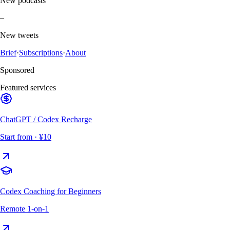
New podcasts
–
New tweets
Brief
·
Subscriptions
·
About
Sponsored
Featured services
ChatGPT / Codex Recharge
Start from
· ¥10
Codex Coaching for Beginners
Remote 1-on-1