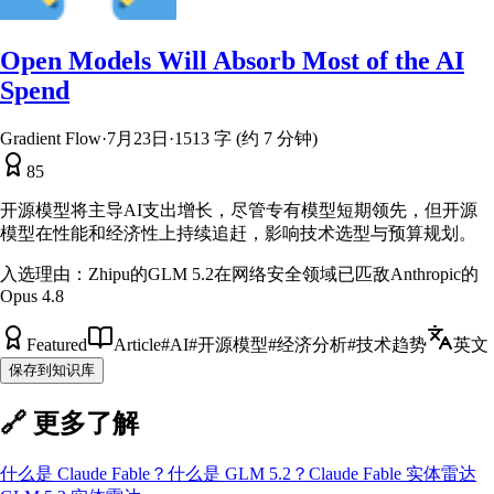
Open Models Will Absorb Most of the AI
Spend
Gradient Flow
·
7月23日
·
1513 字 (约 7 分钟)
85
开源模型将主导AI支出增长，尽管专有模型短期领先，但开源
模型在性能和经济性上持续追赶，影响技术选型与预算规划。
入选理由：
Zhipu的GLM 5.2在网络安全领域已匹敌Anthropic的
Opus 4.8
Featured
Article
#
AI
#
开源模型
#
经济分析
#
技术趋势
英文
保存到知识库
🔗 更多了解
什么是
Claude Fable
？
什么是
GLM 5.2
？
Claude Fable
实体雷达