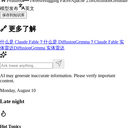
Featured
Tweet
#
Hugging Face
#
Apache 2.0
#
DiffusionGemma
#
模型发布
英文
保存到知识库
🔗 更多了解
什么是
Claude Fable
？
什么是
DiffusionGemma
？
Claude Fable
实
体雷达
DiffusionGemma
实体雷达
AI may generate inaccurate information. Please verify important
content.
Monday, August 10
Late night
Hot Topics