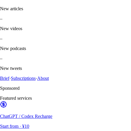
New articles
–
New videos
–
New podcasts
–
New tweets
Brief
·
Subscriptions
·
About
Sponsored
Featured services
ChatGPT / Codex Recharge
Start from
· ¥10